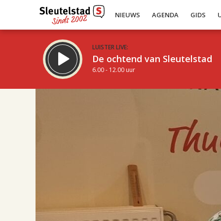
NIEUWS
AGENDA
GIDS
LUISTER LIVE:
De ochtend van Sleutelstad
6.00 - 12.00 uur
17.00
Inklappen