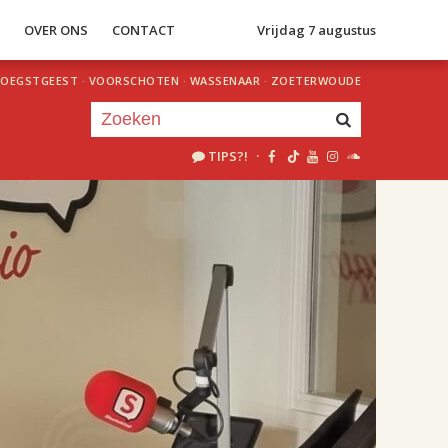
S
OVER ONS
CONTACT
Vrijdag 7 augustus
OEGSTGEEST
·
VOORSCHOTEN
·
WASSENAAR
·
ZOETERWOUDE
TIPS?!
·
Je luistert nu naar
uur 1 van 2
«
Vorig uur
Volgend uur
»
18.00