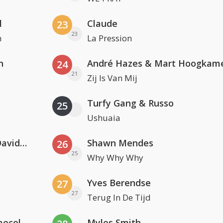
l
Claude
23
23
n
La Pression
n
André Hazes & Mart Hoogkam
24
21
Zij Is Van Mij
Turfy Gang & Russo
25
Ushuaia
Clean Bandit, Anne-Marie & David Guetta
Shawn Mendes
26
25
Why Why Why
Yves Berendse
27
27
Terug In De Tijd
Hugel x Topic x Arash feat. Daecolm
Myles Smith