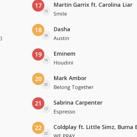
Martin Garrix ft. Carolina Liar
17
15
Smile
Dasha
18
18
)
Austin
Eminem
19
16
Houdini
Mark Ambor
20
20
Belong Together
Sabrina Carpenter
21
17
Espresso
22
22
WE PRAY