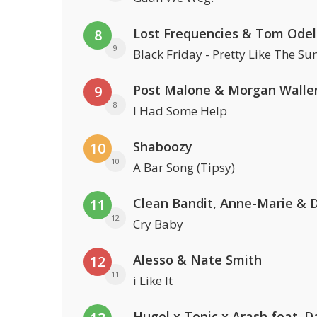
Lost Frequencies & Tom Odel
8
9
Black Friday - Pretty Like The Su
Post Malone & Morgan Walle
9
8
I Had Some Help
Shaboozy
10
10
A Bar Song (Tipsy)
11
12
Cry Baby
Alesso & Nate Smith
12
11
i Like It