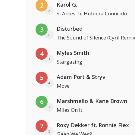
Karol G.
2
2
Si Antes Te Hubiera Conocido
Disturbed
3
6
The Sound of Silence (Cyril Remix
Myles Smith
4
3
Stargazing
Adam Port & Stryv
5
4
Move
Marshmello & Kane Brown
6
7
Miles On It
Roxy Dekker ft. Ronnie Flex
7
5
Gaan We Weg?