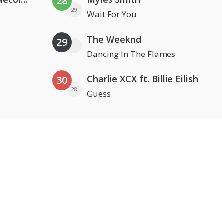
28
29
Wait For You
The Weeknd
29
Dancing In The Flames
Charlie XCX ft. Billie Eilish
30
28
Guess