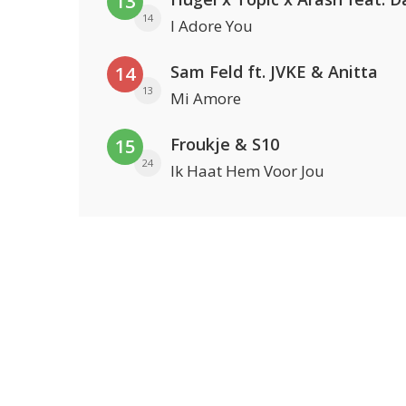
13
14
I Adore You
Sam Feld ft. JVKE & Anitta
14
13
Mi Amore
Froukje & S10
15
24
Ik Haat Hem Voor Jou