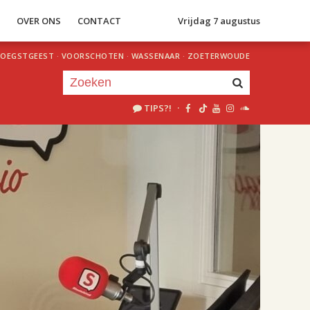
S
OVER ONS
CONTACT
Vrijdag 7 augustus
OEGSTGEEST
·
VOORSCHOTEN
·
WASSENAAR
·
ZOETERWOUDE
TIPS?!
·
Je luistert nu naar
uur 1 van 2
«
Vorig uur
Volgend uur
»
18.00