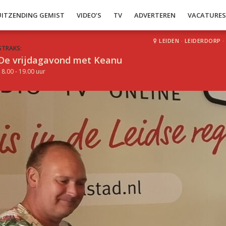
UITZENDING GEMIST
VIDEO’S
TV
ADVERTEREN
VACATURE
LEIDEN
·
LEIDERDORP
·
STRAKS:
De vrijdagavond met Keanu
18.00 - 19.00 uur