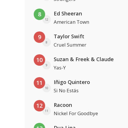
Ed Sheeran
8
12
American Town
Taylor Swift
9
8
Cruel Summer
Suzan & Freek & Claude
10
9
Yas-Y
Iñigo Quintero
11
10
Si No Estás
Racoon
12
11
Nickel For Goodbye
Dua Lipa