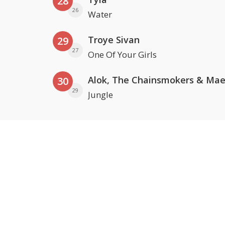
28
26
Water
Troye Sivan
29
27
One Of Your Girls
30
29
Jungle