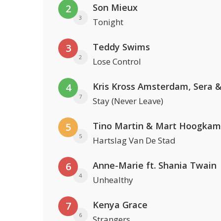
Son Mieux
2
3
Tonight
Teddy Swims
3
2
Lose Control
4
7
Stay (Never Leave)
Tino Martin & Mart Hoogkam
5
5
Hartslag Van De Stad
Anne-Marie ft. Shania Twain
6
4
Unhealthy
Kenya Grace
7
6
Strangers