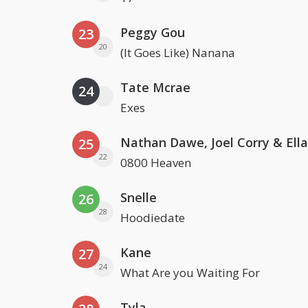
Peggy Gou
23
20
(It Goes Like) Nanana
Tate Mcrae
24
Exes
25
22
0800 Heaven
Snelle
26
28
Hoodiedate
Kane
27
24
What Are you Waiting For
Tyla