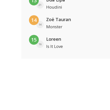
13
21
Houdini
Zoë Tauran
14
14
Monster
Loreen
15
16
Is It Love