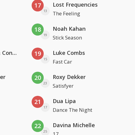
Lost Frequencies
17
13
The Feeling
Noah Kahan
18
19
Stick Season
Kris Kross Amsterdam, Sera & Conor Maynard
Luke Combs
19
15
Fast Car
er
Roxy Dekker
20
23
Satisfyer
Dua Lipa
21
17
Dance The Night
Davina Michelle
22
25
17