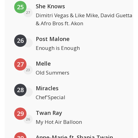
She Knows
25
27
Dimitri Vegas & Like Mike, David Guetta
& Afro Bros ft. Akon
Post Malone
26
Enough is Enough
Melle
27
23
Old Summers
Miracles
28
Chef'Special
Twan Ray
29
26
My Hot Air Balloon
Anne-Marie ft. Shania Twain