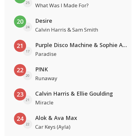
25
What Was I Made For?
Desire
20
24
Calvin Harris & Sam Smith
Purple Disco Machine & Sophie And The Giants
21
17
Paradise
P!NK
22
20
Runaway
Calvin Harris & Ellie Goulding
23
21
Miracle
Alok & Ava Max
24
22
Car Keys (Ayla)