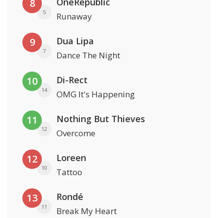
OneRepublic
8
5
Runaway
Dua Lipa
9
7
Dance The Night
Di-Rect
10
14
OMG It's Happening
Nothing But Thieves
11
12
Overcome
Loreen
12
10
Tattoo
Rondé
13
11
Break My Heart