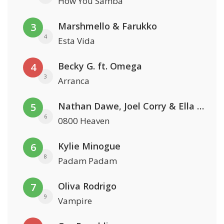
How You Samba
Marshmello & Farukko
3
4
Esta Vida
Becky G. ft. Omega
4
3
Arranca
Nathan Dawe, Joel Corry & Ella Henderson
5
6
0800 Heaven
Kylie Minogue
6
8
Padam Padam
Oliva Rodrigo
7
9
Vampire