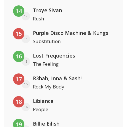
Troye Sivan
14
19
Rush
Purple Disco Machine & Kungs
15
13
Substitution
Lost Frequencies
16
18
The Feeling
R3hab, Inna & Sash!
17
15
Rock My Body
Libianca
18
16
People
Billie Eilish
19