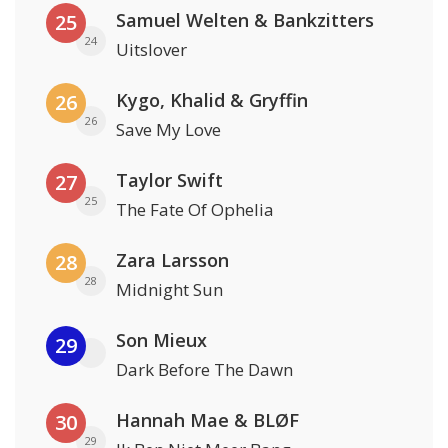
Samuel Welten & Bankzitters
25
24
Uitslover
Kygo, Khalid & Gryffin
26
26
Save My Love
Taylor Swift
27
25
The Fate Of Ophelia
Zara Larsson
28
28
Midnight Sun
Son Mieux
29
Dark Before The Dawn
Hannah Mae & BLØF
30
29