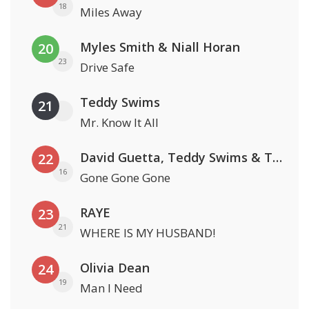
18
Miles Away
Myles Smith & Niall Horan
20
23
Drive Safe
Teddy Swims
21
Mr. Know It All
David Guetta, Teddy Swims & Tones And I
22
16
Gone Gone Gone
RAYE
23
21
WHERE IS MY HUSBAND!
Olivia Dean
24
19
Man I Need