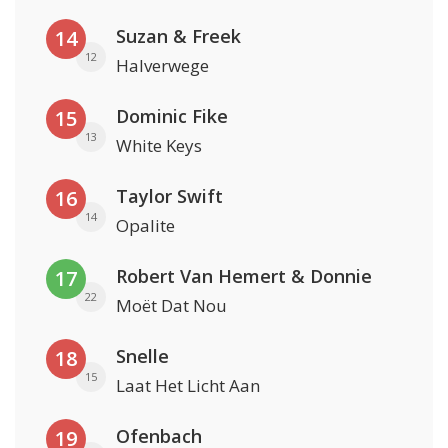
Suzan & Freek
14
12
Halverwege
Dominic Fike
15
13
White Keys
Taylor Swift
16
14
Opalite
Robert Van Hemert & Donnie
17
22
Moët Dat Nou
Snelle
18
15
Laat Het Licht Aan
Ofenbach
19