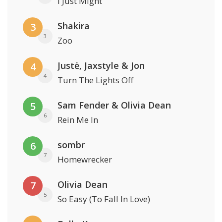
I Just Might
Shakira
3
3
Zoo
Justė, Jaxstyle & Jon
4
4
Turn The Lights Off
Sam Fender & Olivia Dean
5
6
Rein Me In
sombr
6
7
Homewrecker
Olivia Dean
7
5
So Easy (To Fall In Love)