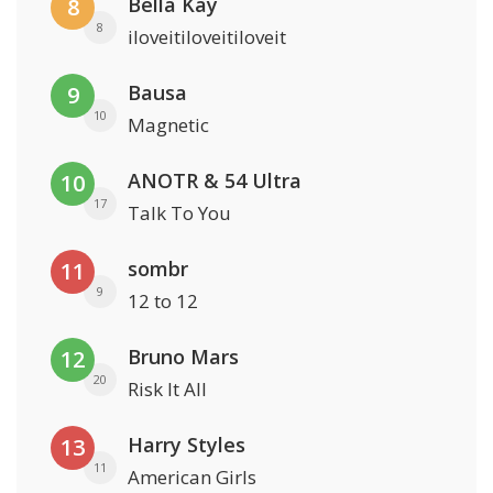
Bella Kay
8
8
iloveitiloveitiloveit
Bausa
9
10
Magnetic
ANOTR & 54 Ultra
10
17
Talk To You
sombr
11
9
12 to 12
Bruno Mars
12
20
Risk It All
Harry Styles
13
11
American Girls