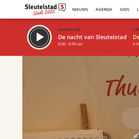
NIEUWS
AGENDA
GIDS
LUISTER LIVE:
ST
De nacht van Sleutelstad
De
0.00 - 6.00 uur
6.0
17.00
Inklappen