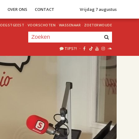
S
OVER ONS
CONTACT
Vrijdag 7 augustus
OEGSTGEEST
·
VOORSCHOTEN
·
WASSENAAR
·
ZOETERWOUDE
TIPS?!
·
Je luistert nu naar
uur 1 van 2
«
Vorig uur
Volgend uur
»
18.00