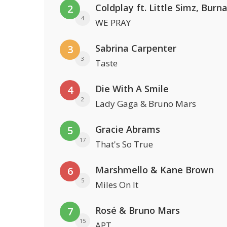
2
4
WE PRAY
Sabrina Carpenter
3
3
Taste
Die With A Smile
4
2
Lady Gaga & Bruno Mars
Gracie Abrams
5
17
That's So True
Marshmello & Kane Brown
6
5
Miles On It
Rosé & Bruno Mars
7
15
APT