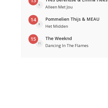
13
9
Alleen Met Jou
Pommelien Thijs & MEAU
14
8
Het Midden
The Weeknd
15
11
Dancing In The Flames