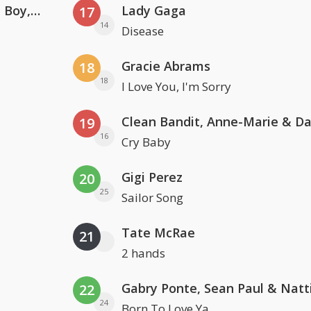
Coldplay ft. Little Simz, Burna Boy, Elyanna & Tini
Lady Gaga
17
14
Disease
Gracie Abrams
18
18
I Love You, I'm Sorry
19
16
Cry Baby
Gigi Perez
20
25
Sailor Song
Tate McRae
21
2 hands
22
24
Born To Love Ya