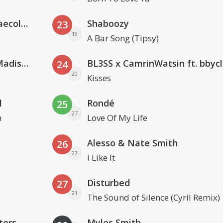
Hugel x Topic x Arash feat. Daecolm
Shaboozy
23
19
A Bar Song (Tipsy)
David Guetta & Alesso feat. Madison Love
BL3SS x CamrinWatsin ft. bbyc
24
20
Kisses
l
Rondé
25
27
n
Love Of My Life
Alesso & Nate Smith
26
22
i Like It
Disturbed
27
21
The Sound of Silence (Cyril Remix)
ters
Myles Smith