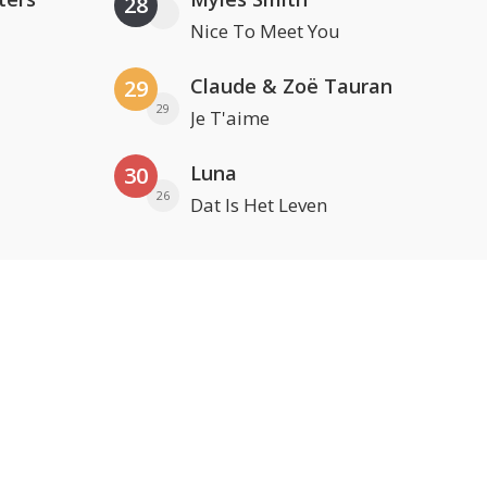
28
Nice To Meet You
Claude & Zoë Tauran
29
29
Je T'aime
Luna
30
26
Dat Is Het Leven