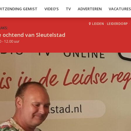
UITZENDING GEMIST
VIDEO’S
TV
ADVERTEREN
VACATURE
LEIDEN
·
LEIDERDORP
·
RAKS:
 ochtend van Sleutelstad
0 - 12.00 uur