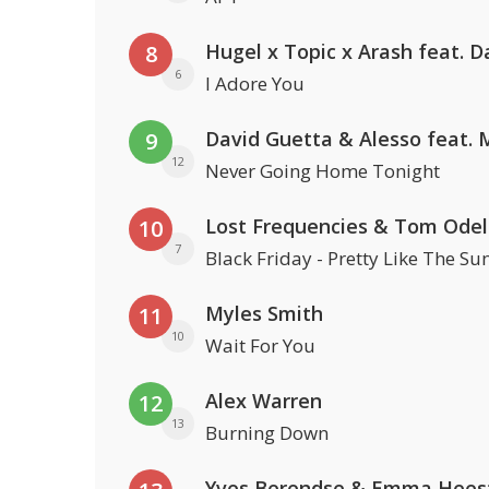
8
6
I Adore You
9
12
Never Going Home Tonight
Lost Frequencies & Tom Odel
10
7
Black Friday - Pretty Like The Su
Myles Smith
11
10
Wait For You
Alex Warren
12
13
Burning Down
Yves Berendse & Emma Hees