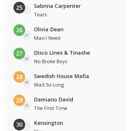
Sabrina Carpenter
25
Tears
Olivia Dean
26
27
Man I Need
Disco Lines & Tinashe
27
30
No Broke Boys
Swedish House Mafia
28
28
Wait So Long
Damiano David
29
29
The First Time
Kensington
30