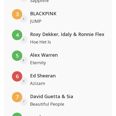
Sapphire
BLACKPINK
3
3
JUMP
Roxy Dekker, Idaly & Ronnie Flex
4
6
Hoe Het Is
Alex Warren
5
8
Eternity
Ed Sheeran
6
4
Azizam
David Guetta & Sia
7
7
Beautiful People