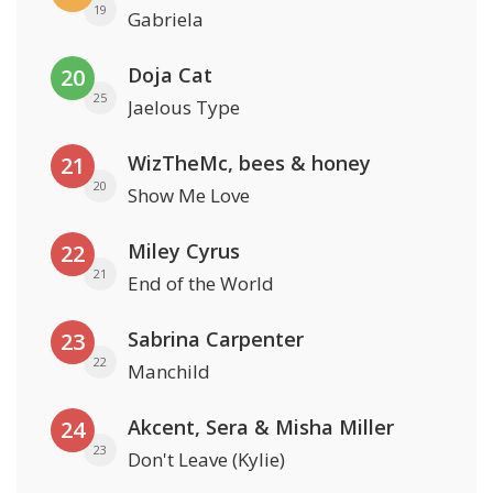
19
Gabriela
Doja Cat
20
25
Jaelous Type
WizTheMc, bees & honey
21
20
Show Me Love
Miley Cyrus
22
21
End of the World
Sabrina Carpenter
23
22
Manchild
Akcent, Sera & Misha Miller
24
23
Don't Leave (Kylie)