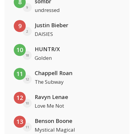
sombr
8
9
undressed
Justin Bieber
9
2
DAISIES
HUNTR/X
10
18
Golden
Chappell Roan
11
12
The Subway
Ravyn Lenae
12
10
Love Me Not
Benson Boone
13
11
Mystical Magical