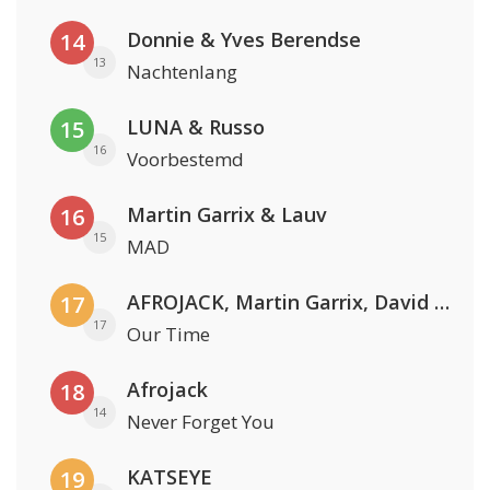
Donnie & Yves Berendse
14
13
Nachtenlang
LUNA & Russo
15
16
Voorbestemd
Martin Garrix & Lauv
16
15
MAD
AFROJACK, Martin Garrix, David Guetta & Amél
17
17
Our Time
Afrojack
18
14
Never Forget You
KATSEYE
19