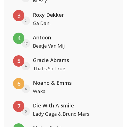
Messy
Roxy Dekker
3
2
Ga Dan!
Antoon
4
17
Beetje Van Mij
Gracie Abrams
5
4
That's So True
Noano & Emms
6
6
Waka
Die With A Smile
7
5
Lady Gaga & Bruno Mars