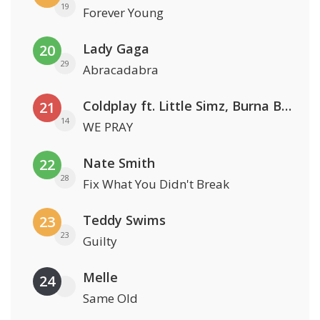
19
Forever Young
Lady Gaga
20
29
Abracadabra
Coldplay ft. Little Simz, Burna Boy, Elyanna & Tini
21
14
WE PRAY
Nate Smith
22
28
Fix What You Didn't Break
Teddy Swims
23
23
Guilty
Melle
24
Same Old