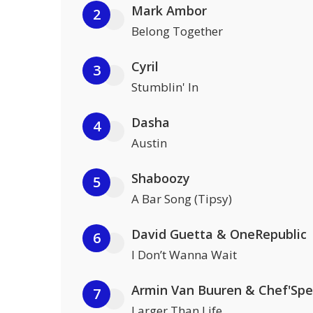
Mark Ambor
2
Belong Together
Cyril
3
Stumblin' In
Dasha
4
Austin
Shaboozy
5
A Bar Song (Tipsy)
David Guetta & OneRepublic
6
I Don’t Wanna Wait
Armin Van Buuren & Chef'Spe
7
Larger Than Life