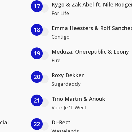
Kygo & Zak Abel ft. Nile Rodge
17
For Life
Emma Heesters & Rolf Sanche
18
Contigo
Meduza, Onerepublic & Leony
19
Fire
Roxy Dekker
20
Sugardaddy
Tino Martin & Anouk
21
Voor Je 'T Weet
cial
Di-Rect
22
Wastelands