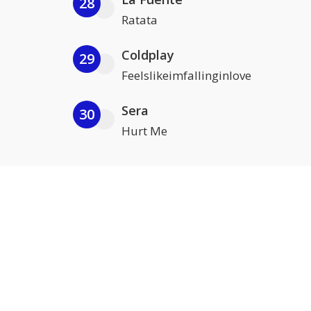
28
Ratata
Coldplay
29
Feelslikeimfallinginlove
Sera
30
Hurt Me