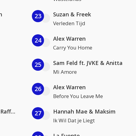
n
Suzan & Freek
23
Verleden Tijd
Alex Warren
24
Carry You Home
Sam Feld ft. JVKE & Anitta
25
Mi Amore
Alex Warren
26
Before You Leave Me
Jamoxy & Agatino Romero ft. Raffaella Carrà
Hannah Mae & Maksim
27
Ik Wil Dat je Liegt
La Fuente