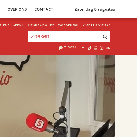
S
OVER ONS
CONTACT
Zaterdag 8 augustus
OEGSTGEEST
·
VOORSCHOTEN
·
WASSENAAR
·
ZOETERWOUDE
TIPS?!
·
Je luistert nu naar
uur 1 van 2
«
Vorig uur
Volgend uur
»
18.00