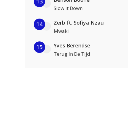
13
Slow It Down
Zerb ft. Sofiya Nzau
14
Mwaki
Yves Berendse
15
Terug In De Tijd