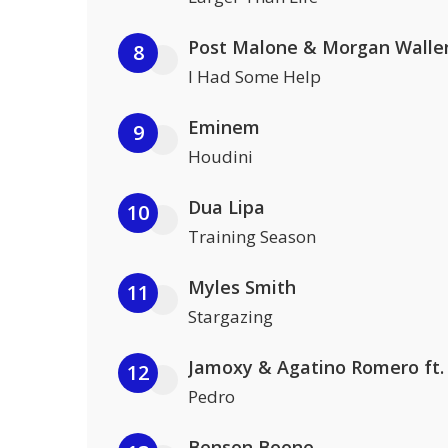
Post Malone & Morgan Walle
8
I Had Some Help
Eminem
9
Houdini
Dua Lipa
10
Training Season
Myles Smith
11
Stargazing
12
Pedro
Benson Boone