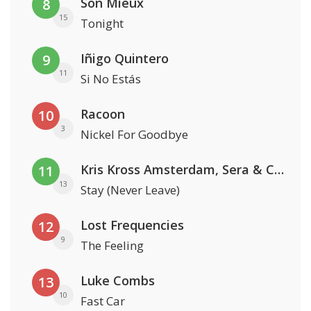
Son Mieux
8
15
Tonight
Iñigo Quintero
9
11
Si No Estás
Racoon
10
3
Nickel For Goodbye
Kris Kross Amsterdam, Sera & Conor Maynard
11
13
Stay (Never Leave)
Lost Frequencies
12
9
The Feeling
Luke Combs
13
10
Fast Car