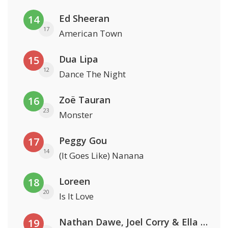
Ed Sheeran
14
17
American Town
Dua Lipa
15
12
Dance The Night
Zoë Tauran
16
23
Monster
Peggy Gou
17
14
(It Goes Like) Nanana
Loreen
18
20
Is It Love
Nathan Dawe, Joel Corry & Ella Henderson
19