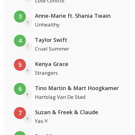
Lose Control
Anne-Marie ft. Shania Twain
3
5
Unhealthy
Taylor Swift
4
7
Cruel Summer
Kenya Grace
5
4
Strangers
Tino Martin & Mart Hoogkamer
6
8
Hartslag Van De Stad
Suzan & Freek & Claude
7
6
Yas-Y