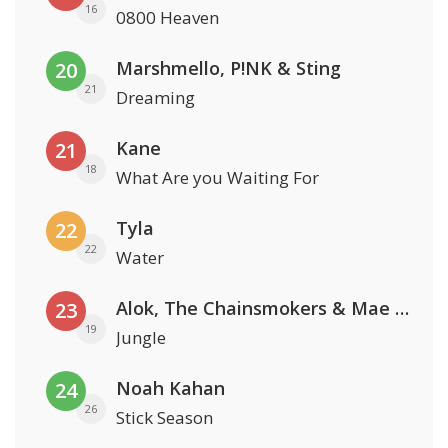
16
0800 Heaven
Marshmello, P!NK & Sting
20
21
Dreaming
Kane
21
18
What Are you Waiting For
Tyla
22
22
Water
Alok, The Chainsmokers & Mae Stephens
23
19
Jungle
Noah Kahan
24
26
Stick Season