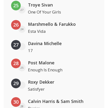
Troye Sivan
25
27
One Of Your Girls
Marshmello & Farukko
26
24
Esta Vida
Davina Michelle
27
17
Post Malone
28
25
Enough Is Enough
Roxy Dekker
29
Satisfyer
Calvin Harris & Sam Smith
30
28