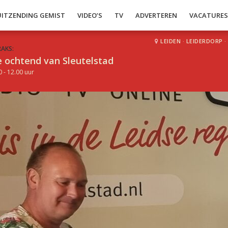
UITZENDING GEMIST
VIDEO’S
TV
ADVERTEREN
VACATURE
LEIDEN
·
LEIDERDORP
·
RAKS:
 ochtend van Sleutelstad
0 - 12.00 uur