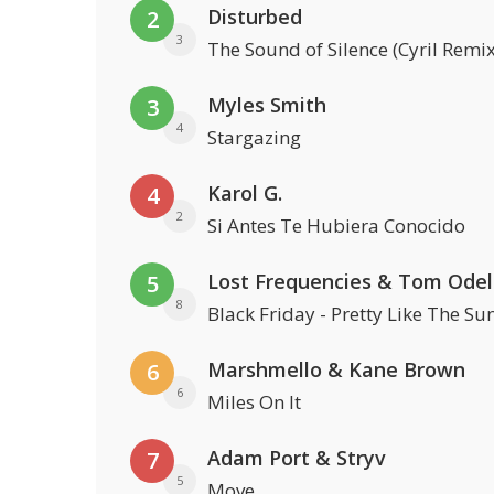
Disturbed
2
3
The Sound of Silence (Cyril Remix
Myles Smith
3
4
Stargazing
Karol G.
4
2
Si Antes Te Hubiera Conocido
Lost Frequencies & Tom Odel
5
8
Black Friday - Pretty Like The Su
Marshmello & Kane Brown
6
6
Miles On It
Adam Port & Stryv
7
5
Move