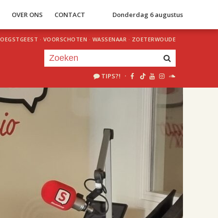
S
OVER ONS
CONTACT
Donderdag 6 augustus
OEGSTGEEST
·
VOORSCHOTEN
·
WASSENAAR
·
ZOETERWOUDE
TIPS?!
·
Je luistert nu naar
uur 1 van 2
«
Vorig uur
Volgend uur
»
18.00