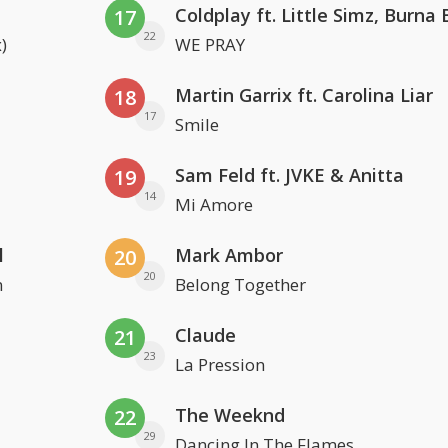
17
22
)
WE PRAY
Martin Garrix ft. Carolina Liar
18
17
Smile
Sam Feld ft. JVKE & Anitta
19
14
Mi Amore
l
Mark Ambor
20
20
n
Belong Together
Claude
21
23
La Pression
The Weeknd
22
29
Dancing In The Flames