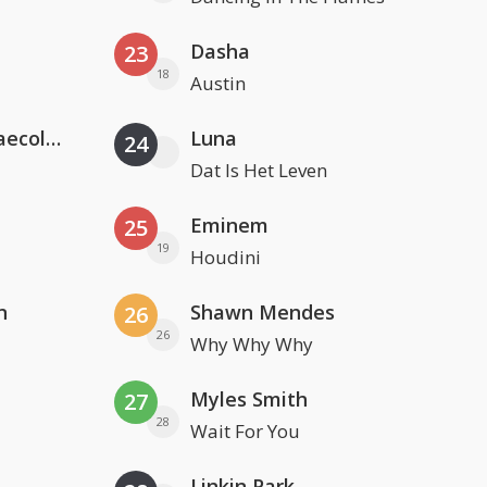
Dasha
23
18
Austin
Hugel x Topic x Arash feat. Daecolm
Luna
24
Dat Is Het Leven
Eminem
25
19
Houdini
n
Shawn Mendes
26
26
Why Why Why
Myles Smith
27
28
Wait For You
Linkin Park