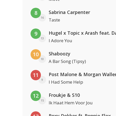
Sabrina Carpenter
8
16
Taste
9
13
I Adore You
Shaboozy
10
10
A Bar Song (Tipsy)
Post Malone & Morgan Walle
11
9
I Had Some Help
Froukje & S10
12
15
Ik Haat Hem Voor Jou
Roxy Dekker ft. Ronnie Flex