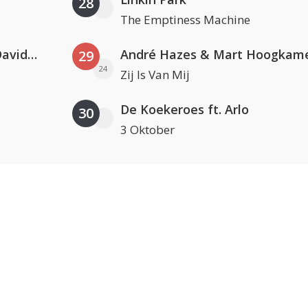
28
The Emptiness Machine
Clean Bandit, Anne-Marie & David Guetta
André Hazes & Mart Hoogkam
29
24
Zij Is Van Mij
De Koekeroes ft. Arlo
30
3 Oktober