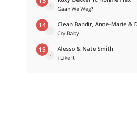
13
7
Gaan We Weg?
14
11
Cry Baby
Alesso & Nate Smith
15
12
i Like It