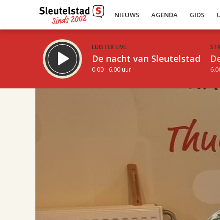
NIEUWS
AGENDA
GIDS
LUISTER LIVE:
ST
De nacht van Sleutelstad
De
0.00 - 6.00 uur
6.0
17.00
Inklappen