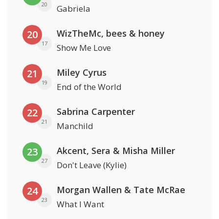
20
Gabriela
WizTheMc, bees & honey
20
17
Show Me Love
Miley Cyrus
21
19
End of the World
Sabrina Carpenter
22
21
Manchild
Akcent, Sera & Misha Miller
23
27
Don't Leave (Kylie)
Morgan Wallen & Tate McRae
24
23
What I Want