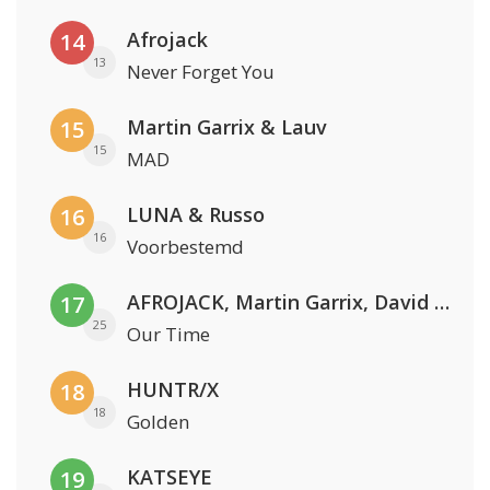
Afrojack
14
13
Never Forget You
Martin Garrix & Lauv
15
15
MAD
LUNA & Russo
16
16
Voorbestemd
AFROJACK, Martin Garrix, David Guetta & Amél
17
25
Our Time
HUNTR/X
18
18
Golden
KATSEYE
19