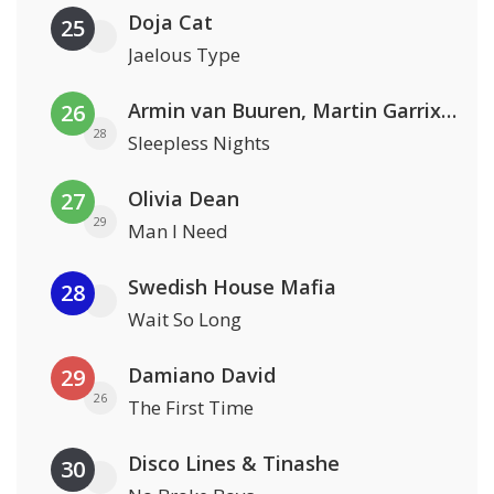
Doja Cat
25
Jaelous Type
Armin van Buuren, Martin Garrix & Libby Whitehouse
26
28
Sleepless Nights
Olivia Dean
27
29
Man I Need
Swedish House Mafia
28
Wait So Long
Damiano David
29
26
The First Time
Disco Lines & Tinashe
30