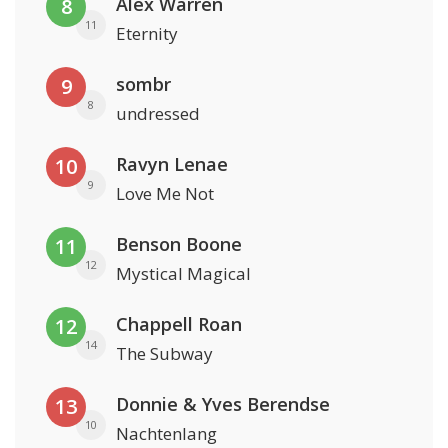
Alex Warren
8
11
Eternity
sombr
9
8
undressed
Ravyn Lenae
10
9
Love Me Not
Benson Boone
11
12
Mystical Magical
Chappell Roan
12
14
The Subway
Donnie & Yves Berendse
13
10
Nachtenlang