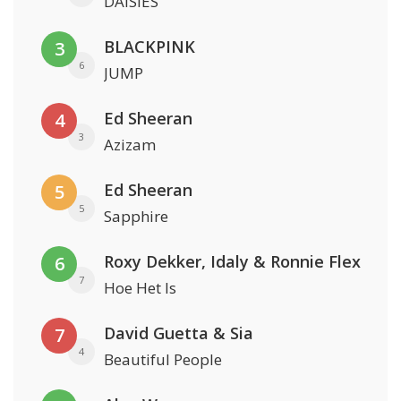
DAISIES
BLACKPINK
3
6
JUMP
Ed Sheeran
4
3
Azizam
Ed Sheeran
5
5
Sapphire
Roxy Dekker, Idaly & Ronnie Flex
6
7
Hoe Het Is
David Guetta & Sia
7
4
Beautiful People