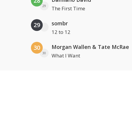
28
29
The First Time
sombr
29
12 to 12
Morgan Wallen & Tate McRae
30
30
What I Want