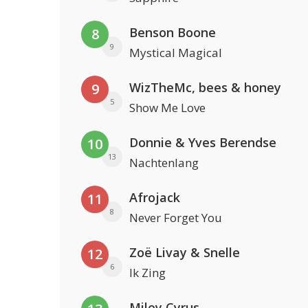
Benson Boone
8
9
Mystical Magical
WizTheMc, bees & honey
9
5
Show Me Love
Donnie & Yves Berendse
10
13
Nachtenlang
Afrojack
11
8
Never Forget You
Zoë Livay & Snelle
12
6
Ik Zing
Miley Cyrus