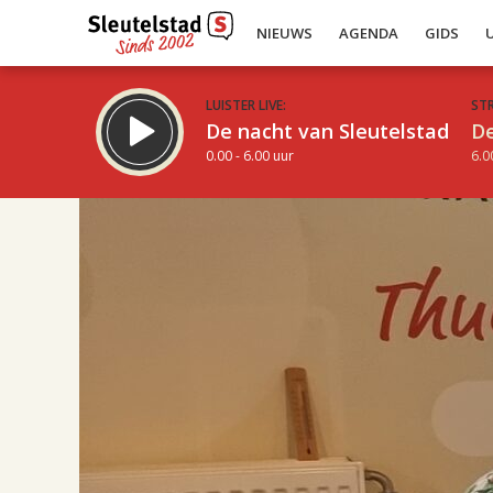
NIEUWS
AGENDA
GIDS
LUISTER LIVE:
ST
De nacht van Sleutelstad
De
0.00 - 6.00 uur
6.0
17.00
Inklappen