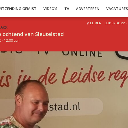
UITZENDING GEMIST
VIDEO’S
TV
ADVERTEREN
VACATURE
LEIDEN
·
LEIDERDORP
·
RAKS:
 ochtend van Sleutelstad
0 - 12.00 uur