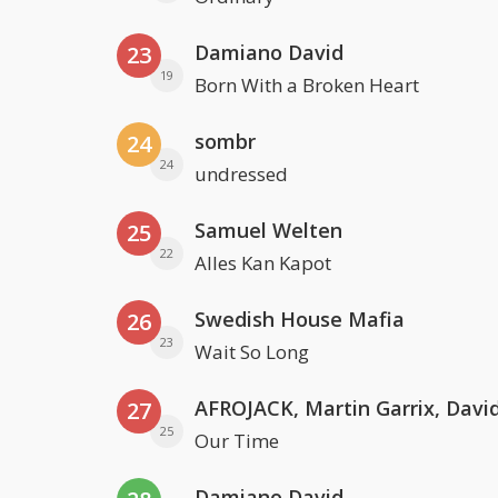
Damiano David
23
19
Born With a Broken Heart
sombr
24
24
undressed
Samuel Welten
25
22
Alles Kan Kapot
Swedish House Mafia
26
23
Wait So Long
27
25
Our Time
Damiano David