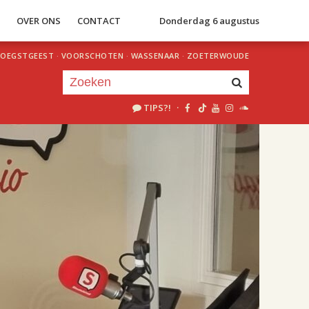
S
OVER ONS
CONTACT
Donderdag 6 augustus
OEGSTGEEST
·
VOORSCHOTEN
·
WASSENAAR
·
ZOETERWOUDE
TIPS?!
·
Je luistert nu naar
uur 1 van 2
«
Vorig uur
Volgend uur
»
18.00