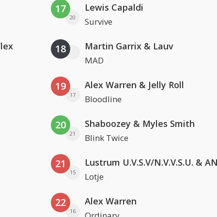
Lewis Capaldi
17
20
Survive
Flex
Martin Garrix & Lauv
18
MAD
Alex Warren & Jelly Roll
19
17
Bloodline
Shaboozey & Myles Smith
20
21
Blink Twice
21
15
Lotje
Alex Warren
22
16
Ordinary