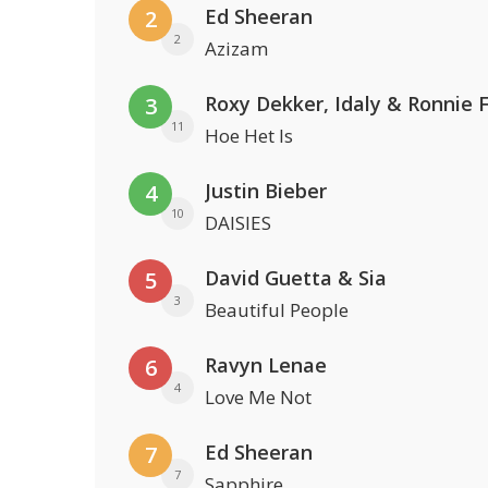
Ed Sheeran
2
2
Azizam
Roxy Dekker, Idaly & Ronnie 
3
11
Hoe Het Is
Justin Bieber
4
10
DAISIES
David Guetta & Sia
5
3
Beautiful People
Ravyn Lenae
6
4
Love Me Not
Ed Sheeran
7
7
Sapphire