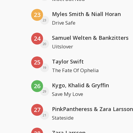
Myles Smith & Niall Horan
23
23
Drive Safe
Samuel Welten & Bankzitters
24
20
Uitslover
Taylor Swift
25
19
The Fate Of Ophelia
Kygo, Khalid & Gryffin
26
29
Save My Love
PinkPantheress & Zara Larsson
27
21
Stateside
Zara Larsson