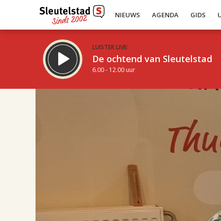
NIEUWS
AGENDA
GIDS
LUISTER LIVE:
De ochtend van Sleutelstad
6.00 - 12.00 uur
17.00
Inklappen