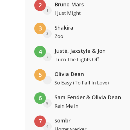
Bruno Mars
2
1
I Just Might
Shakira
3
3
Zoo
Justė, Jaxstyle & Jon
4
7
Turn The Lights Off
Olivia Dean
5
5
So Easy (To Fall In Love)
Sam Fender & Olivia Dean
6
8
Rein Me In
sombr
7
4
Homewrecker