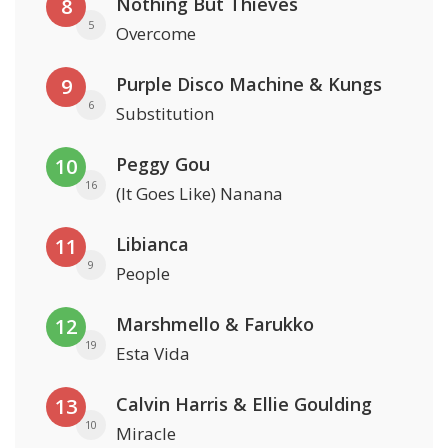
Nothing But Thieves
8
5
Overcome
Purple Disco Machine & Kungs
9
6
Substitution
Peggy Gou
10
16
(It Goes Like) Nanana
Libianca
11
9
People
Marshmello & Farukko
12
19
Esta Vida
Calvin Harris & Ellie Goulding
13
10
Miracle