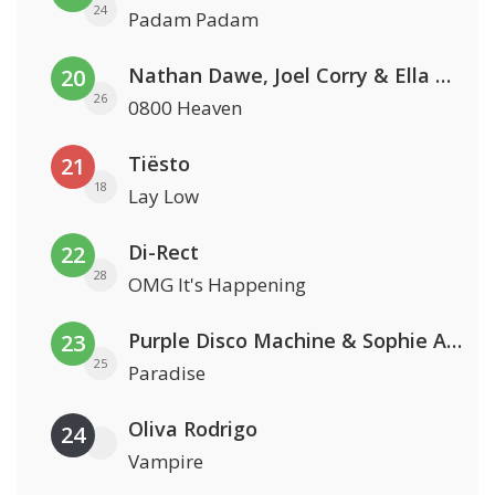
24
Padam Padam
Nathan Dawe, Joel Corry & Ella Henderson
20
26
0800 Heaven
Tiësto
21
18
Lay Low
Di-Rect
22
28
OMG It's Happening
Purple Disco Machine & Sophie And The Giants
23
25
Paradise
Oliva Rodrigo
24
Vampire