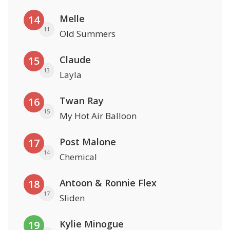
Melle
14
11
Old Summers
Claude
15
13
Layla
Twan Ray
16
15
My Hot Air Balloon
Post Malone
17
14
Chemical
Antoon & Ronnie Flex
18
17
Sliden
Kylie Minogue
19