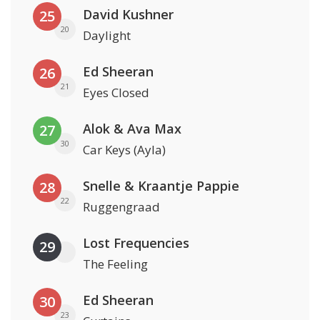
David Kushner
25
20
Daylight
Ed Sheeran
26
21
Eyes Closed
Alok & Ava Max
27
30
Car Keys (Ayla)
Snelle & Kraantje Pappie
28
22
Ruggengraad
Lost Frequencies
29
The Feeling
Ed Sheeran
30
23