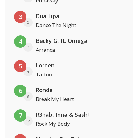
Runaway
Dua Lipa
3
2
Dance The Night
Becky G. ft. Omega
4
7
Arranca
Loreen
5
4
Tattoo
Rondé
6
8
Break My Heart
R3hab, Inna & Sash!
7
12
Rock My Body