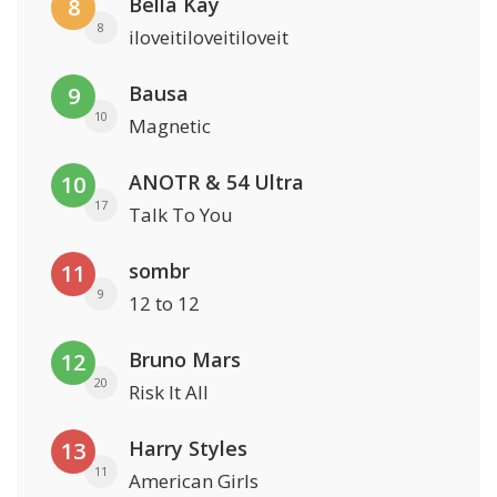
Bella Kay
8
8
iloveitiloveitiloveit
Bausa
9
10
Magnetic
ANOTR & 54 Ultra
10
17
Talk To You
sombr
11
9
12 to 12
Bruno Mars
12
20
Risk It All
Harry Styles
13
11
American Girls