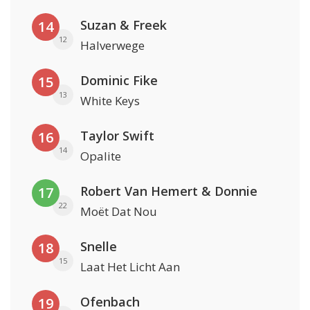
Suzan & Freek
14
12
Halverwege
Dominic Fike
15
13
White Keys
Taylor Swift
16
14
Opalite
Robert Van Hemert & Donnie
17
22
Moët Dat Nou
Snelle
18
15
Laat Het Licht Aan
Ofenbach
19