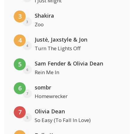
I Just Might
Shakira
3
3
Zoo
Justė, Jaxstyle & Jon
4
4
Turn The Lights Off
Sam Fender & Olivia Dean
5
6
Rein Me In
sombr
6
7
Homewrecker
Olivia Dean
7
5
So Easy (To Fall In Love)