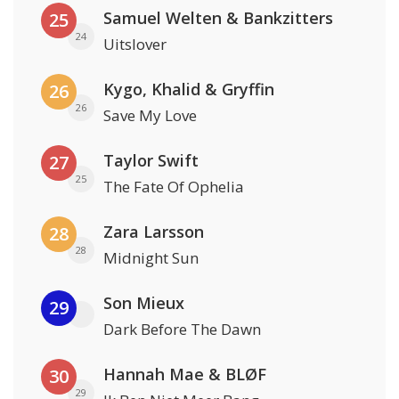
Samuel Welten & Bankzitters
25
24
Uitslover
Kygo, Khalid & Gryffin
26
26
Save My Love
Taylor Swift
27
25
The Fate Of Ophelia
Zara Larsson
28
28
Midnight Sun
Son Mieux
29
Dark Before The Dawn
Hannah Mae & BLØF
30
29