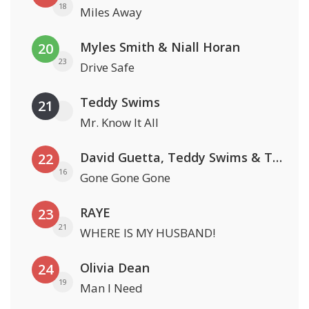
18
Miles Away
Myles Smith & Niall Horan
20
23
Drive Safe
Teddy Swims
21
Mr. Know It All
David Guetta, Teddy Swims & Tones And I
22
16
Gone Gone Gone
RAYE
23
21
WHERE IS MY HUSBAND!
Olivia Dean
24
19
Man I Need