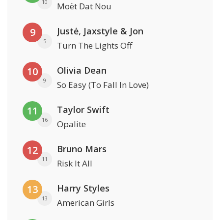
10
Moët Dat Nou
Justė, Jaxstyle & Jon
9
5
Turn The Lights Off
Olivia Dean
10
9
So Easy (To Fall In Love)
Taylor Swift
11
16
Opalite
Bruno Mars
12
11
Risk It All
Harry Styles
13
13
American Girls