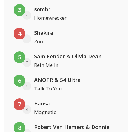
sombr
3
4
Homewrecker
Shakira
4
3
Zoo
Sam Fender & Olivia Dean
5
7
Rein Me In
ANOTR & 54 Ultra
6
8
Talk To You
Bausa
7
6
Magnetic
Robert Van Hemert & Donnie
8