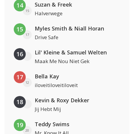
Suzan & Freek
14
15
Halverwege
Myles Smith & Niall Horan
15
17
Drive Safe
Lil' Kleine & Samuel Welten
16
Maak Me Nou Niet Gek
Bella Kay
17
12
iloveitiloveitiloveit
Kevin & Roxy Dekker
18
Jij Hebt Mij
Teddy Swims
19
20
Mr. Know It All