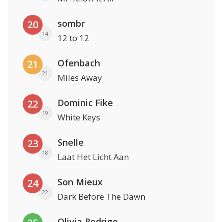
sombr
20
14
12 to 12
Ofenbach
21
21
Miles Away
Dominic Fike
22
19
White Keys
Snelle
23
18
Laat Het Licht Aan
Son Mieux
24
22
Dark Before The Dawn
Olivia Rodrigo