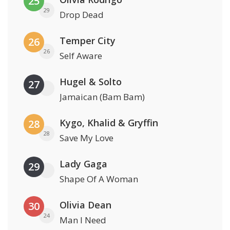
25
29
Drop Dead
Temper City
26
26
Self Aware
Hugel & Solto
27
Jamaican (Bam Bam)
Kygo, Khalid & Gryffin
28
28
Save My Love
Lady Gaga
29
Shape Of A Woman
Olivia Dean
30
24
Man I Need