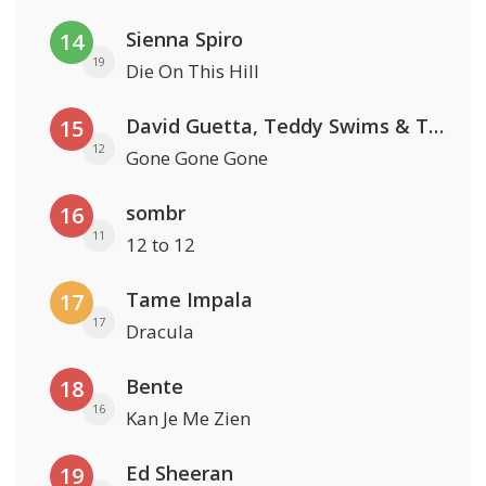
Sienna Spiro
14
19
Die On This Hill
David Guetta, Teddy Swims & Tones And I
15
12
Gone Gone Gone
sombr
16
11
12 to 12
Tame Impala
17
17
Dracula
Bente
18
16
Kan Je Me Zien
Ed Sheeran
19