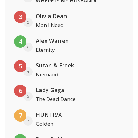
WHERE IS MY HUSBAND!
Olivia Dean
3
2
Man I Need
Alex Warren
4
6
Eternity
Suzan & Freek
5
4
Niemand
Lady Gaga
6
5
The Dead Dance
HUNTR/X
7
7
Golden