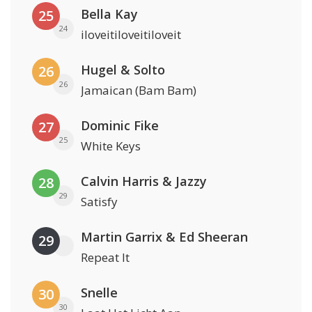
Bella Kay
25
24
iloveitiloveitiloveit
Hugel & Solto
26
26
Jamaican (Bam Bam)
Dominic Fike
27
25
White Keys
Calvin Harris & Jazzy
28
29
Satisfy
Martin Garrix & Ed Sheeran
29
Repeat It
Snelle
30
30