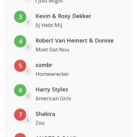
I Just Might
Kevin & Roxy Dekker
3
4
Jij Hebt Mij
Robert Van Hemert & Donnie
4
5
Moët Dat Nou
sombr
5
2
Homewrecker
Harry Styles
6
12
American Girls
Shakira
7
6
Zoo