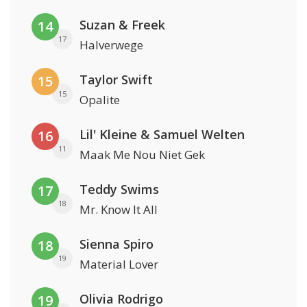
Suzan & Freek
14
17
Halverwege
Taylor Swift
15
15
Opalite
Lil' Kleine & Samuel Welten
16
11
Maak Me Nou Niet Gek
Teddy Swims
17
18
Mr. Know It All
Sienna Spiro
18
19
Material Lover
Olivia Rodrigo
19