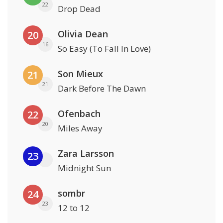
22
Drop Dead
Olivia Dean
20
16
So Easy (To Fall In Love)
Son Mieux
21
21
Dark Before The Dawn
Ofenbach
22
20
Miles Away
Zara Larsson
23
Midnight Sun
sombr
24
23
12 to 12