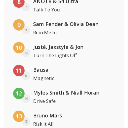
ANOTR & 54 Ultra
8
7
Talk To You
Sam Fender & Olivia Dean
9
9
Rein Me In
Justė, Jaxstyle & Jon
10
10
Turn The Lights Off
Bausa
11
8
Magnetic
Myles Smith & Niall Horan
12
14
Drive Safe
Bruno Mars
13
13
Risk It All