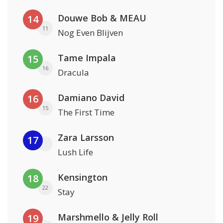
Douwe Bob & MEAU
14
11
Nog Even Blijven
Tame Impala
15
16
Dracula
Damiano David
16
15
The First Time
Zara Larsson
17
Lush Life
Kensington
18
22
Stay
Marshmello & Jelly Roll
19