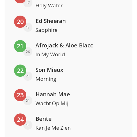
17
Holy Water
Ed Sheeran
20
18
Sapphire
Afrojack & Aloe Blacc
21
26
In My World
Son Mieux
22
23
Morning
Hannah Mae
23
21
Wacht Op Mij
Bente
24
19
Kan Je Me Zien