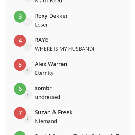
Man I Need
Roxy Dekker
3
5
Loser
RAYE
4
2
WHERE IS MY HUSBAND!
Alex Warren
5
4
Eternity
sombr
6
7
undressed
Suzan & Freek
7
6
Niemand