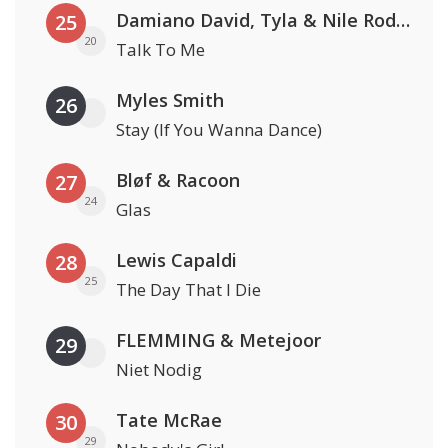
Damiano David, Tyla & Nile Rodgers
25
20
Talk To Me
Myles Smith
26
Stay (If You Wanna Dance)
Bløf & Racoon
27
24
Glas
Lewis Capaldi
28
25
The Day That I Die
FLEMMING & Metejoor
29
Niet Nodig
Tate McRae
30
29