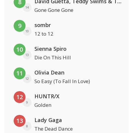
David Guetta, Teddy Swims & Tones And I
8
14
Gone Gone Gone
sombr
9
10
12 to 12
Sienna Spiro
10
13
Die On This Hill
Olivia Dean
11
12
So Easy (To Fall In Love)
HUNTR/X
12
9
Golden
Lady Gaga
13
8
The Dead Dance