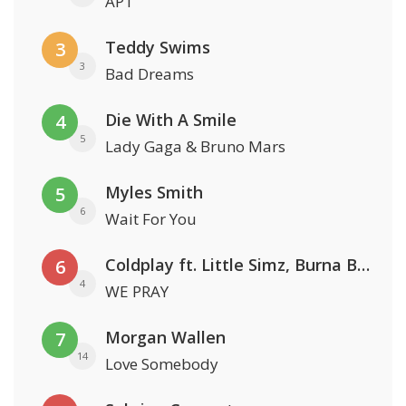
APT
Teddy Swims
3
3
Bad Dreams
Die With A Smile
4
5
Lady Gaga & Bruno Mars
Myles Smith
5
6
Wait For You
Coldplay ft. Little Simz, Burna Boy, Elyanna & Tini
6
4
WE PRAY
Morgan Wallen
7
14
Love Somebody