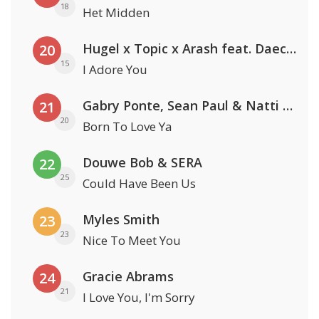
18
Het Midden
Hugel x Topic x Arash feat. Daecolm
20
15
I Adore You
Gabry Ponte, Sean Paul & Natti Natasha
21
20
Born To Love Ya
Douwe Bob & SERA
22
25
Could Have Been Us
Myles Smith
23
23
Nice To Meet You
Gracie Abrams
24
21
I Love You, I'm Sorry