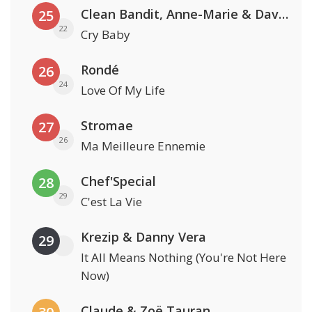
Clean Bandit, Anne-Marie & David Guetta
25
22
Cry Baby
Rondé
26
24
Love Of My Life
Stromae
27
26
Ma Meilleure Ennemie
Chef'Special
28
29
C'est La Vie
Krezip & Danny Vera
29
It All Means Nothing (You're Not Here
Now)
Claude & Zoë Tauran