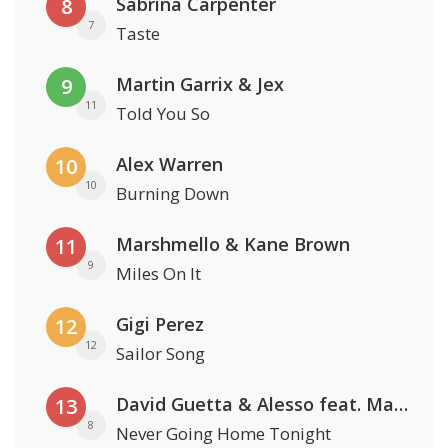
Sabrina Carpenter
8
7
Taste
Martin Garrix & Jex
9
11
Told You So
Alex Warren
10
10
Burning Down
Marshmello & Kane Brown
11
9
Miles On It
Gigi Perez
12
12
Sailor Song
David Guetta & Alesso feat. Madison Love
13
8
Never Going Home Tonight