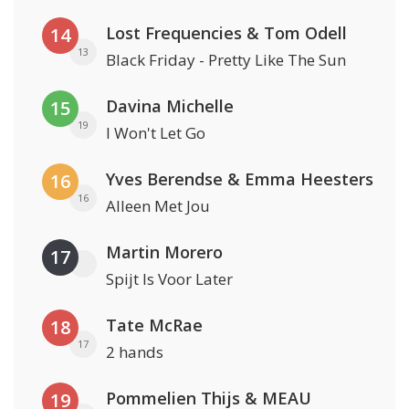
Lost Frequencies & Tom Odell
14
13
Black Friday - Pretty Like The Sun
Davina Michelle
15
19
I Won't Let Go
Yves Berendse & Emma Heesters
16
16
Alleen Met Jou
Martin Morero
17
Spijt Is Voor Later
Tate McRae
18
17
2 hands
Pommelien Thijs & MEAU
19