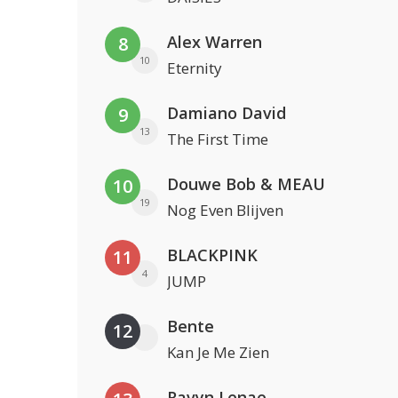
Alex Warren
8
10
Eternity
Damiano David
9
13
The First Time
Douwe Bob & MEAU
10
19
Nog Even Blijven
BLACKPINK
11
4
JUMP
Bente
12
Kan Je Me Zien
Ravyn Lenae