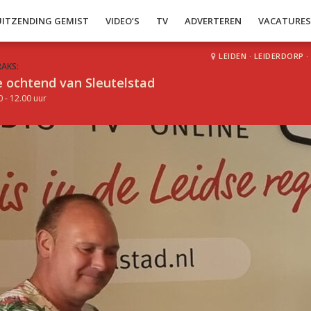
UITZENDING GEMIST
VIDEO’S
TV
ADVERTEREN
VACATURE
LEIDEN
·
LEIDERDORP
·
RAKS:
 ochtend van Sleutelstad
0 - 12.00 uur