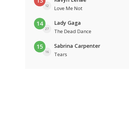
13
12
Love Me Not
Lady Gaga
14
27
The Dead Dance
Sabrina Carpenter
15
16
Tears