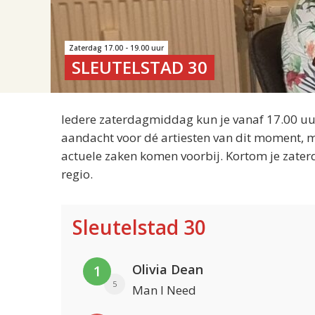
Zaterdag 17.00 - 19.00 uur
SLEUTELSTAD 30
Iedere zaterdagmiddag kun je vanaf 17.00 uur
aandacht voor dé artiesten van dit moment, m
actuele zaken komen voorbij. Kortom je zater
regio.
Sleutelstad 30
Olivia Dean
1
5
Man I Need