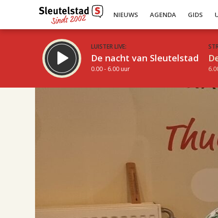
NIEUWS
AGENDA
GIDS
LUISTER LIVE:
ST
De nacht van Sleutelstad
De
0.00 - 6.00 uur
6.0
17.00
Inklappen