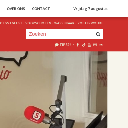
S
OVER ONS
CONTACT
Vrijdag 7 augustus
OEGSTGEEST
·
VOORSCHOTEN
·
WASSENAAR
·
ZOETERWOUDE
TIPS?!
·
Je luistert nu naar
uur 1 van 2
«
Vorig uur
Volgend uur
»
18.00