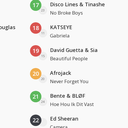
Disco Lines & Tinashe
17
23
No Broke Boys
ouglas
KATSEYE
18
11
Gabriela
David Guetta & Sia
19
15
Beautiful People
Afrojack
20
20
Never Forget You
Bente & BLØF
21
24
Hoe Hou Ik Dit Vast
Ed Sheeran
22
Camera