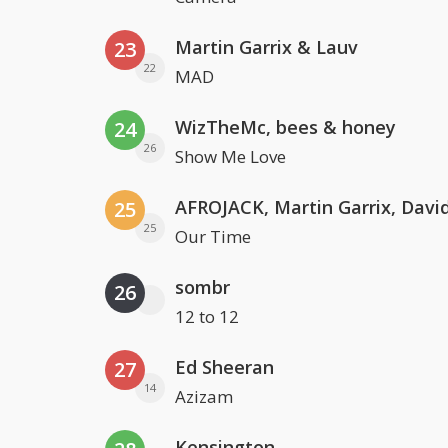
Martin Garrix & Lauv
23
22
MAD
WizTheMc, bees & honey
24
26
Show Me Love
25
25
Our Time
sombr
26
12 to 12
Ed Sheeran
27
14
Azizam
Kensington