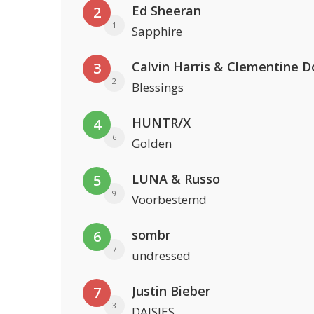
Ed Sheeran
2
1
Sapphire
Calvin Harris & Clementine D
3
2
Blessings
HUNTR/X
4
6
Golden
LUNA & Russo
5
9
Voorbestemd
sombr
6
7
undressed
Justin Bieber
7
3
DAISIES