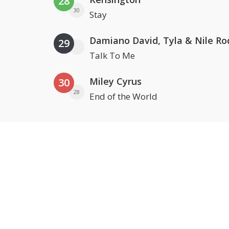
28
30
Stay
Damiano David, Tyla & Nile Ro
29
Talk To Me
Miley Cyrus
30
28
End of the World