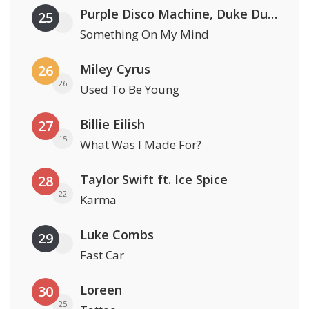
Purple Disco Machine, Duke Dumont & Nothing But Thieves
25
Something On My Mind
Miley Cyrus
26
26
Used To Be Young
Billie Eilish
27
15
What Was I Made For?
Taylor Swift ft. Ice Spice
28
22
Karma
Luke Combs
29
Fast Car
Loreen
30
25