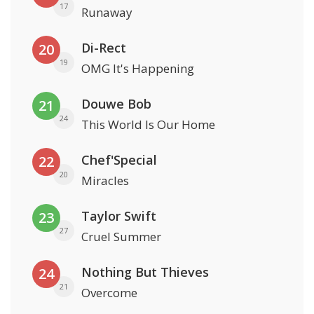
17
Runaway
Di-Rect
20
19
OMG It's Happening
Douwe Bob
21
24
This World Is Our Home
Chef'Special
22
20
Miracles
Taylor Swift
23
27
Cruel Summer
Nothing But Thieves
24
21
Overcome