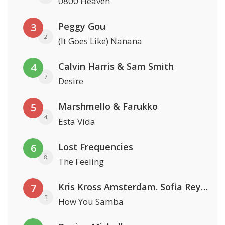
0800 Heaven
Peggy Gou
3
2
(It Goes Like) Nanana
Calvin Harris & Sam Smith
4
7
Desire
Marshmello & Farukko
5
4
Esta Vida
Lost Frequencies
6
8
The Feeling
Kris Kross Amsterdam. Sofia Reyes & Tinie Tempah
7
5
How You Samba