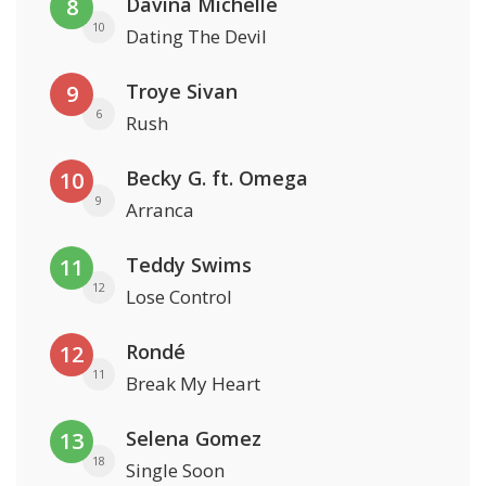
Davina Michelle
8
10
Dating The Devil
Troye Sivan
9
6
Rush
Becky G. ft. Omega
10
9
Arranca
Teddy Swims
11
12
Lose Control
Rondé
12
11
Break My Heart
Selena Gomez
13
18
Single Soon