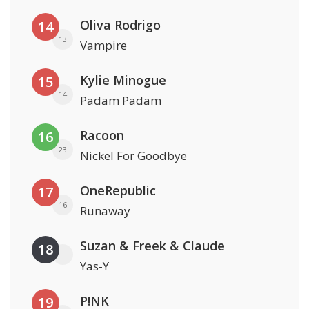
Oliva Rodrigo
14
13
Vampire
Kylie Minogue
15
14
Padam Padam
Racoon
16
23
Nickel For Goodbye
OneRepublic
17
16
Runaway
Suzan & Freek & Claude
18
Yas-Y
P!NK
19