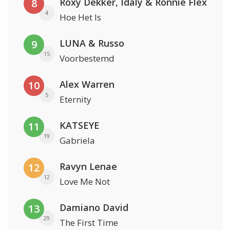
Roxy Dekker, Idaly & Ronnie Flex
8
4
Hoe Het Is
LUNA & Russo
9
15
Voorbestemd
Alex Warren
10
5
Eternity
KATSEYE
11
19
Gabriela
Ravyn Lenae
12
12
Love Me Not
Damiano David
13
29
The First Time