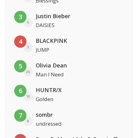
Blessings
Justin Bieber
3
9
DAISIES
BLACKPINK
4
3
JUMP
Olivia Dean
5
26
Man I Need
HUNTR/X
6
10
Golden
sombr
7
8
undressed