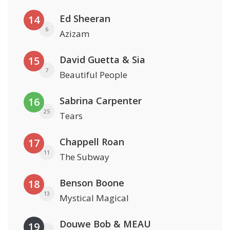
Ed Sheeran
14
6
Azizam
David Guetta & Sia
15
7
Beautiful People
Sabrina Carpenter
16
25
Tears
Chappell Roan
17
11
The Subway
Benson Boone
18
13
Mystical Magical
Douwe Bob & MEAU
19