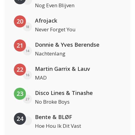
Nog Even Blijven
Afrojack
20
18
Never Forget You
Donnie & Yves Berendse
21
14
Nachtenlang
Martin Garrix & Lauv
22
16
MAD
Disco Lines & Tinashe
23
27
No Broke Boys
Bente & BLØF
24
Hoe Hou Ik Dit Vast