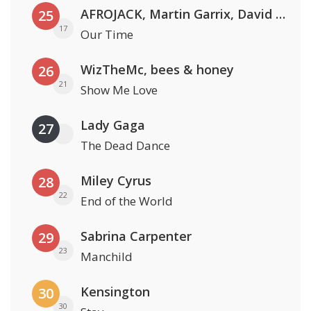
AFROJACK, Martin Garrix, David Guetta & Amél
25
17
Our Time
WizTheMc, bees & honey
26
21
Show Me Love
Lady Gaga
27
The Dead Dance
Miley Cyrus
28
22
End of the World
Sabrina Carpenter
29
23
Manchild
Kensington
30
30