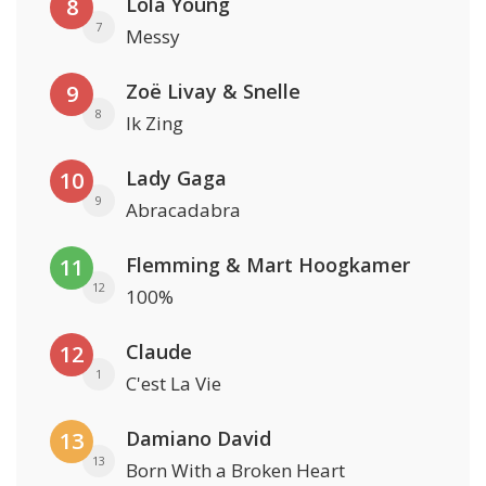
Lola Young
8
7
Messy
Zoë Livay & Snelle
9
8
Ik Zing
Lady Gaga
10
9
Abracadabra
Flemming & Mart Hoogkamer
11
12
100%
Claude
12
1
C'est La Vie
Damiano David
13
13
Born With a Broken Heart