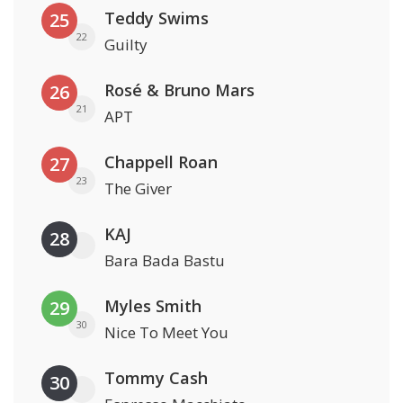
Teddy Swims
25
22
Guilty
Rosé & Bruno Mars
26
21
APT
Chappell Roan
27
23
The Giver
KAJ
28
Bara Bada Bastu
Myles Smith
29
30
Nice To Meet You
Tommy Cash
30