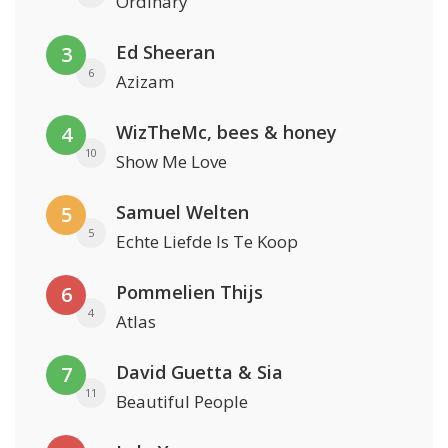
Ordinary
Ed Sheeran
3
6
Azizam
WizTheMc, bees & honey
4
10
Show Me Love
Samuel Welten
5
5
Echte Liefde Is Te Koop
Pommelien Thijs
6
4
Atlas
David Guetta & Sia
7
11
Beautiful People