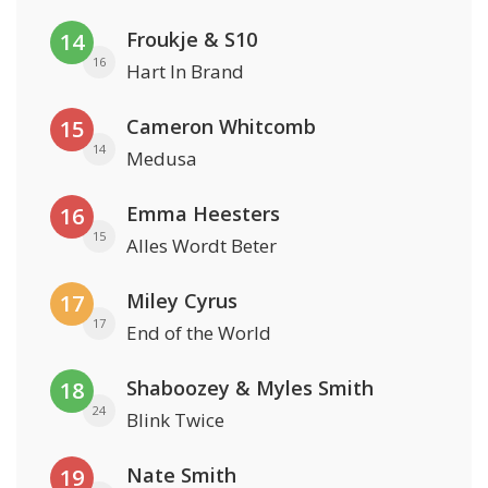
Froukje & S10
14
16
Hart In Brand
Cameron Whitcomb
15
14
Medusa
Emma Heesters
16
15
Alles Wordt Beter
Miley Cyrus
17
17
End of the World
Shaboozey & Myles Smith
18
24
Blink Twice
Nate Smith
19