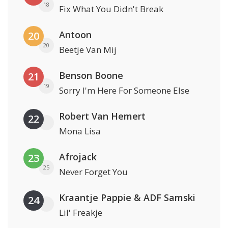
18
Fix What You Didn't Break
Antoon
20
20
Beetje Van Mij
Benson Boone
21
19
Sorry I'm Here For Someone Else
Robert Van Hemert
22
Mona Lisa
Afrojack
23
25
Never Forget You
Kraantje Pappie & ADF Samski
24
Lil' Freakje