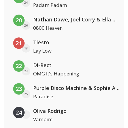
24
Padam Padam
Nathan Dawe, Joel Corry & Ella Henderson
20
26
0800 Heaven
Tiësto
21
18
Lay Low
Di-Rect
22
28
OMG It's Happening
Purple Disco Machine & Sophie And The Giants
23
25
Paradise
Oliva Rodrigo
24
Vampire