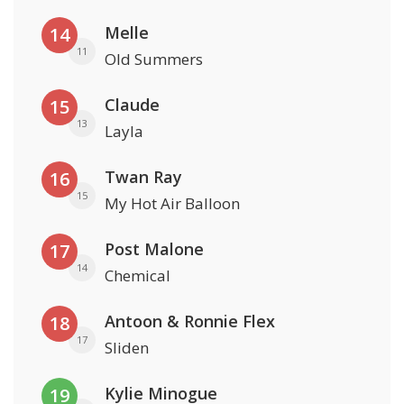
Melle
14
11
Old Summers
Claude
15
13
Layla
Twan Ray
16
15
My Hot Air Balloon
Post Malone
17
14
Chemical
Antoon & Ronnie Flex
18
17
Sliden
Kylie Minogue
19