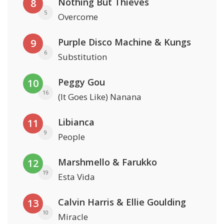
Nothing But Thieves
8
5
Overcome
Purple Disco Machine & Kungs
9
6
Substitution
Peggy Gou
10
16
(It Goes Like) Nanana
Libianca
11
9
People
Marshmello & Farukko
12
19
Esta Vida
Calvin Harris & Ellie Goulding
13
10
Miracle