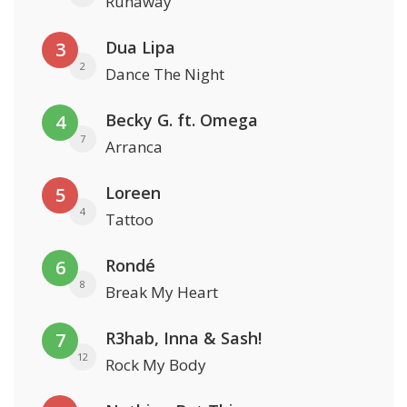
Runaway
Dua Lipa
3
2
Dance The Night
Becky G. ft. Omega
4
7
Arranca
Loreen
5
4
Tattoo
Rondé
6
8
Break My Heart
R3hab, Inna & Sash!
7
12
Rock My Body