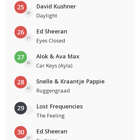
David Kushner
25
20
Daylight
Ed Sheeran
26
21
Eyes Closed
Alok & Ava Max
27
30
Car Keys (Ayla)
Snelle & Kraantje Pappie
28
22
Ruggengraad
Lost Frequencies
29
The Feeling
Ed Sheeran
30
23