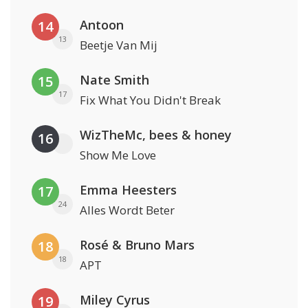
Antoon
14
13
Beetje Van Mij
Nate Smith
15
17
Fix What You Didn't Break
WizTheMc, bees & honey
16
Show Me Love
Emma Heesters
17
24
Alles Wordt Beter
Rosé & Bruno Mars
18
18
APT
Miley Cyrus
19