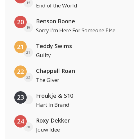
15
End of the World
Benson Boone
20
19
Sorry I'm Here For Someone Else
Teddy Swims
21
21
Guilty
Chappell Roan
22
22
The Giver
Froukje & S10
23
Hart In Brand
Roxy Dekker
24
20
Jouw Idee