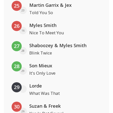
Martin Garrix & Jex
25
23
Told You So
Myles Smith
26
16
Nice To Meet You
Shaboozey & Myles Smith
27
28
Blink Twice
Son Mieux
28
29
It's Only Love
Lorde
29
What Was That
Suzan & Freek
30
26