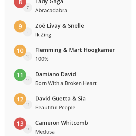
Lady Gaga
8
7
Abracadabra
Zoë Livay & Snelle
9
9
Ik Zing
Flemming & Mart Hoogkamer
10
10
100%
Damiano David
11
14
Born With a Broken Heart
David Guetta & Sia
12
12
Beautiful People
Cameron Whitcomb
13
11
Medusa