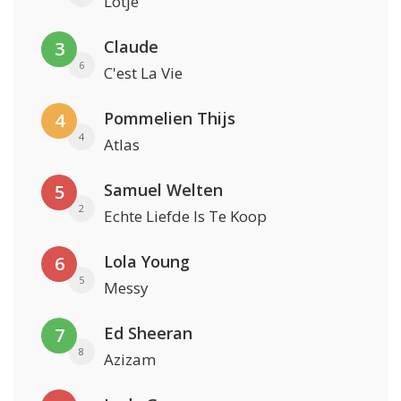
Lotje
Claude
3
6
C'est La Vie
Pommelien Thijs
4
4
Atlas
Samuel Welten
5
2
Echte Liefde Is Te Koop
Lola Young
6
5
Messy
Ed Sheeran
7
8
Azizam