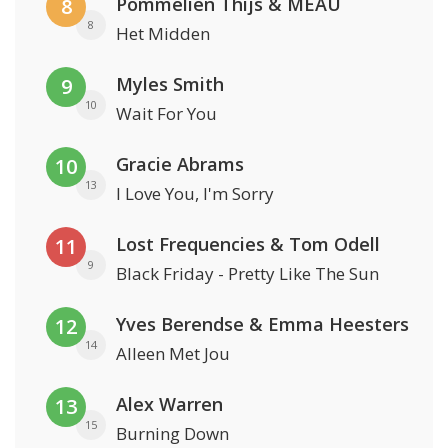
Pommelien Thijs & MEAU
8
8
Het Midden
Myles Smith
9
10
Wait For You
Gracie Abrams
10
13
I Love You, I'm Sorry
Lost Frequencies & Tom Odell
11
9
Black Friday - Pretty Like The Sun
Yves Berendse & Emma Heesters
12
14
Alleen Met Jou
Alex Warren
13
15
Burning Down