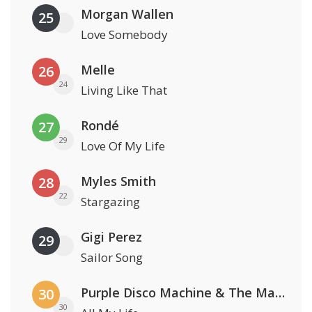
Morgan Wallen
25
Love Somebody
Melle
26
24
Living Like That
Rondé
27
29
Love Of My Life
Myles Smith
28
22
Stargazing
Gigi Perez
29
Sailor Song
Purple Disco Machine & The Magician
30
30