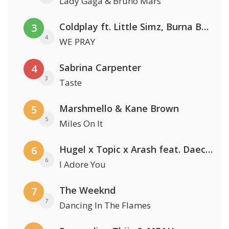
Lady Gaga & Bruno Mars
Coldplay ft. Little Simz, Burna Boy, Elyanna & Tini
3
4
WE PRAY
Sabrina Carpenter
4
3
Taste
Marshmello & Kane Brown
5
5
Miles On It
Hugel x Topic x Arash feat. Daecolm
6
6
I Adore You
The Weeknd
7
7
Dancing In The Flames