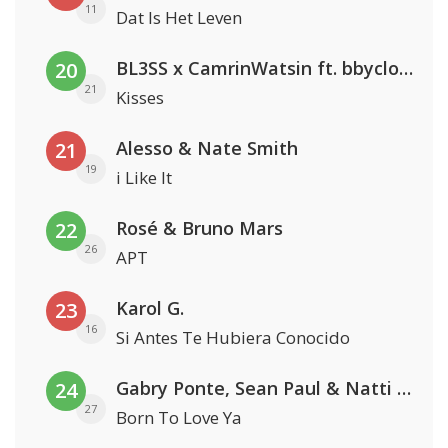
11
Dat Is Het Leven
BL3SS x CamrinWatsin ft. bbyclose
20
21
Kisses
Alesso & Nate Smith
21
19
i Like It
Rosé & Bruno Mars
22
26
APT
Karol G.
23
16
Si Antes Te Hubiera Conocido
Gabry Ponte, Sean Paul & Natti Natasha
24
27
Born To Love Ya