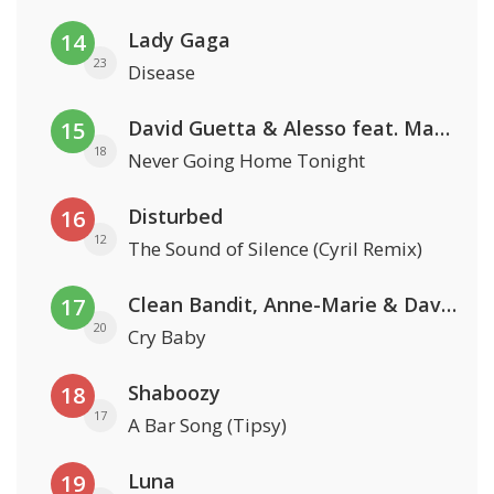
Lady Gaga
14
23
Disease
David Guetta & Alesso feat. Madison Love
15
18
Never Going Home Tonight
Disturbed
16
12
The Sound of Silence (Cyril Remix)
Clean Bandit, Anne-Marie & David Guetta
17
20
Cry Baby
Shaboozy
18
17
A Bar Song (Tipsy)
Luna
19