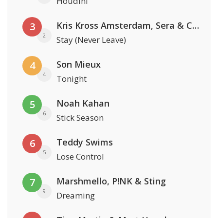
Houdini
Kris Kross Amsterdam, Sera & Conor Maynard
3
2
Stay (Never Leave)
Son Mieux
4
4
Tonight
Noah Kahan
5
6
Stick Season
Teddy Swims
6
5
Lose Control
Marshmello, P!NK & Sting
7
9
Dreaming