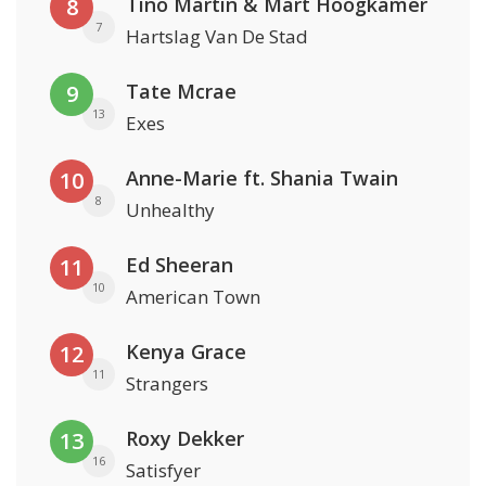
Tino Martin & Mart Hoogkamer
8
7
Hartslag Van De Stad
Tate Mcrae
9
13
Exes
Anne-Marie ft. Shania Twain
10
8
Unhealthy
Ed Sheeran
11
10
American Town
Kenya Grace
12
11
Strangers
Roxy Dekker
13
16
Satisfyer