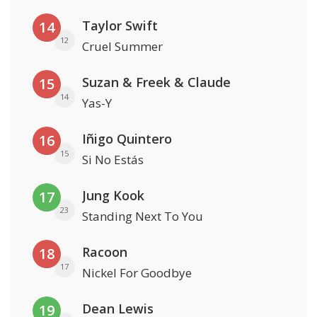
Taylor Swift
14
12
Cruel Summer
Suzan & Freek & Claude
15
14
Yas-Y
Iñigo Quintero
16
15
Si No Estás
Jung Kook
17
23
Standing Next To You
Racoon
18
17
Nickel For Goodbye
Dean Lewis
19