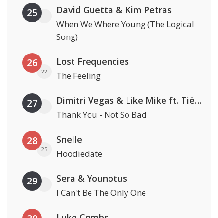
David Guetta & Kim Petras
25
When We Where Young (The Logical
Song)
Lost Frequencies
26
22
The Feeling
Dimitri Vegas & Like Mike ft. Tiësto, W&W & Dido
27
Thank You - Not So Bad
Snelle
28
25
Hoodiedate
Sera & Younotus
29
I Can't Be The Only One
Luke Combs