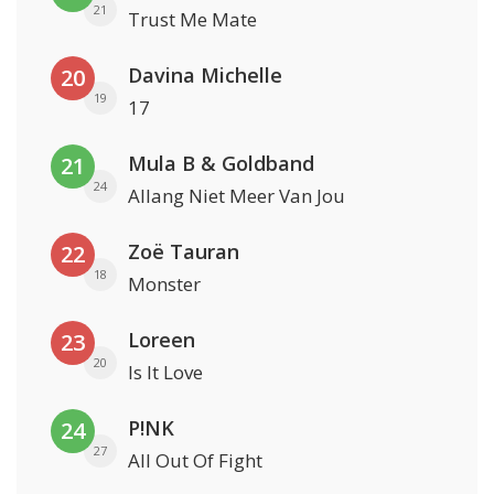
21
Trust Me Mate
Davina Michelle
20
19
17
Mula B & Goldband
21
24
Allang Niet Meer Van Jou
Zoë Tauran
22
18
Monster
Loreen
23
20
Is It Love
P!NK
24
27
All Out Of Fight