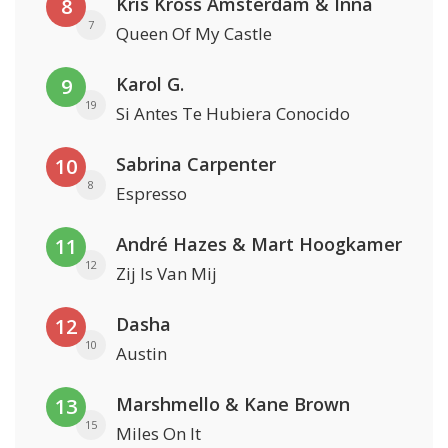
Kris Kross Amsterdam & Inna
8
7
Queen Of My Castle
Karol G.
9
19
Si Antes Te Hubiera Conocido
Sabrina Carpenter
10
8
Espresso
André Hazes & Mart Hoogkamer
11
12
Zij Is Van Mij
Dasha
12
10
Austin
Marshmello & Kane Brown
13
15
Miles On It