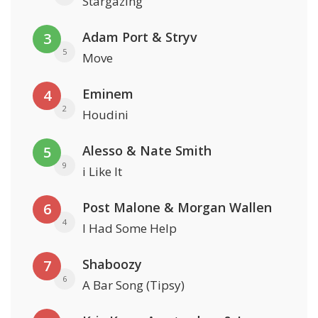
Stargazing
Adam Port & Stryv
3
5
Move
Eminem
4
2
Houdini
Alesso & Nate Smith
5
9
i Like It
Post Malone & Morgan Wallen
6
4
I Had Some Help
Shaboozy
7
6
A Bar Song (Tipsy)