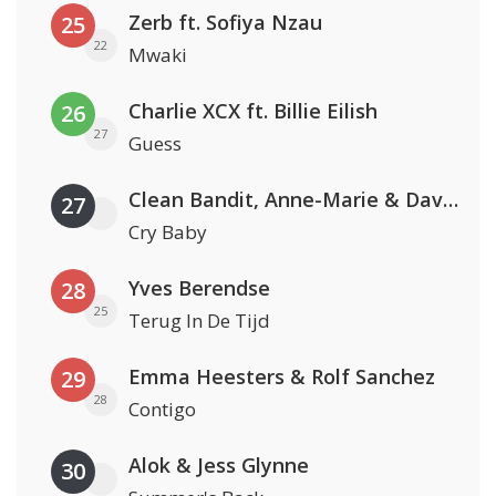
Zerb ft. Sofiya Nzau
25
22
Mwaki
Charlie XCX ft. Billie Eilish
26
27
Guess
Clean Bandit, Anne-Marie & David Guetta
27
Cry Baby
Yves Berendse
28
25
Terug In De Tijd
Emma Heesters & Rolf Sanchez
29
28
Contigo
Alok & Jess Glynne
30