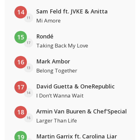
Sam Feld ft. JVKE & Anitta
14
11
Mi Amore
Rondé
15
17
Taking Back My Love
Mark Ambor
16
13
Belong Together
David Guetta & OneRepublic
17
14
I Don’t Wanna Wait
Armin Van Buuren & Chef'Special
18
16
Larger Than Life
Martin Garrix ft. Carolina Liar
19