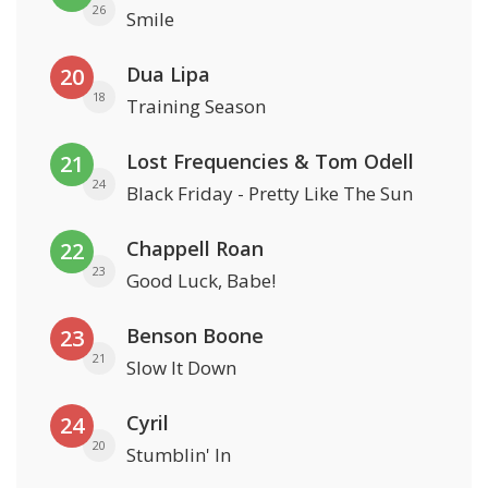
26
Smile
Dua Lipa
20
18
Training Season
Lost Frequencies & Tom Odell
21
24
Black Friday - Pretty Like The Sun
Chappell Roan
22
23
Good Luck, Babe!
Benson Boone
23
21
Slow It Down
Cyril
24
20
Stumblin' In