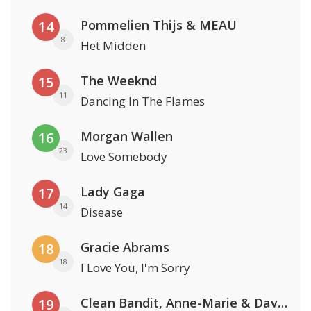
Pommelien Thijs & MEAU
14
8
Het Midden
The Weeknd
15
11
Dancing In The Flames
Morgan Wallen
16
23
Love Somebody
Lady Gaga
17
14
Disease
Gracie Abrams
18
18
I Love You, I'm Sorry
Clean Bandit, Anne-Marie & David Guetta
19