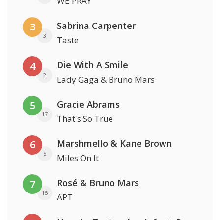
WE PRAY
Sabrina Carpenter
3
3
Taste
Die With A Smile
4
2
Lady Gaga & Bruno Mars
Gracie Abrams
5
17
That's So True
Marshmello & Kane Brown
6
5
Miles On It
Rosé & Bruno Mars
7
15
APT