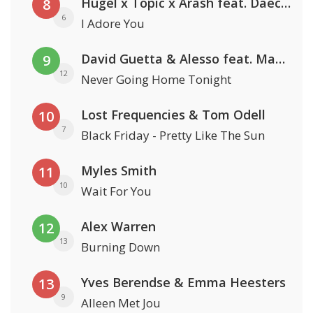
Hugel x Topic x Arash feat. Daecolm
8
6
I Adore You
David Guetta & Alesso feat. Madison Love
9
12
Never Going Home Tonight
Lost Frequencies & Tom Odell
10
7
Black Friday - Pretty Like The Sun
Myles Smith
11
10
Wait For You
Alex Warren
12
13
Burning Down
Yves Berendse & Emma Heesters
13
9
Alleen Met Jou