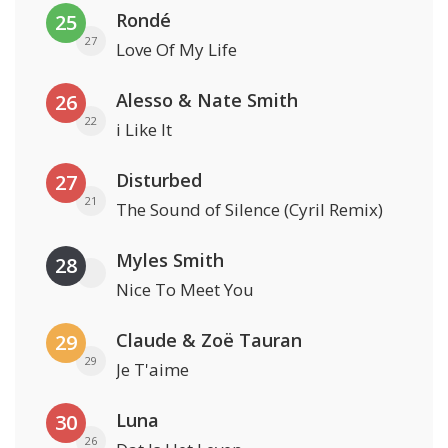
Rondé
25
27
Love Of My Life
Alesso & Nate Smith
26
22
i Like It
Disturbed
27
21
The Sound of Silence (Cyril Remix)
Myles Smith
28
Nice To Meet You
Claude & Zoë Tauran
29
29
Je T'aime
Luna
30
26