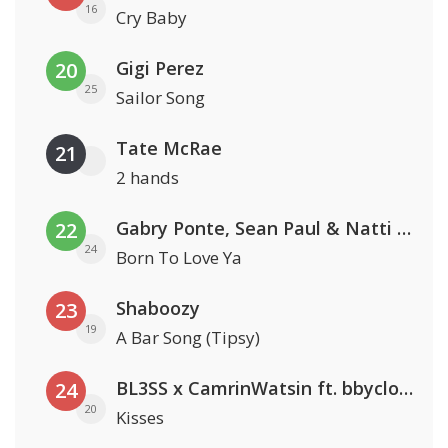
16
Cry Baby
Gigi Perez
20
25
Sailor Song
Tate McRae
21
2 hands
Gabry Ponte, Sean Paul & Natti Natasha
22
24
Born To Love Ya
Shaboozy
23
19
A Bar Song (Tipsy)
BL3SS x CamrinWatsin ft. bbyclose
24
20
Kisses