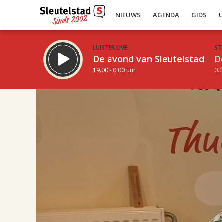
NIEUWS
AGENDA
GIDS
LUISTER LIVE:
ST
De avond van Sleutelstad
D
19.00 - 0.00 uur
0.0
17.00
Inklappen