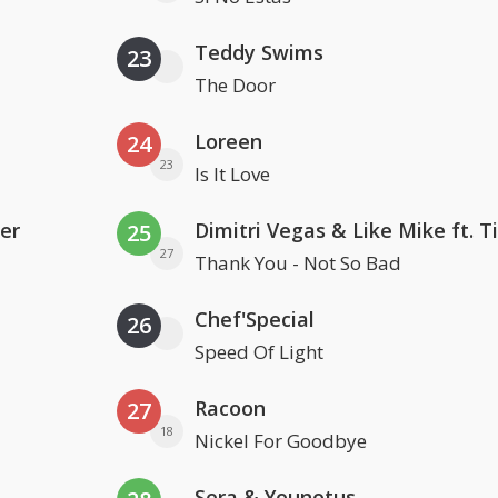
Teddy Swims
23
The Door
Loreen
24
23
Is It Love
er
25
27
Thank You - Not So Bad
Chef'Special
26
Speed Of Light
Racoon
27
18
Nickel For Goodbye
Sera & Younotus