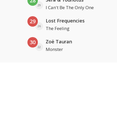
28
29
I Can't Be The Only One
Lost Frequencies
29
26
The Feeling
Zoë Tauran
30
22
Monster