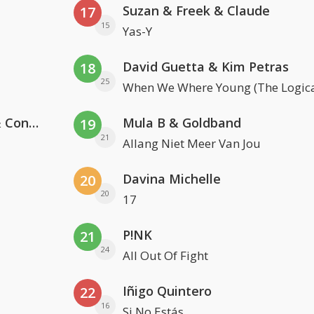
Suzan & Freek & Claude
17
15
Yas-Y
David Guetta & Kim Petras
18
25
When We Where Young (The Logica
Kris Kross Amsterdam, Sera & Conor Maynard
Mula B & Goldband
19
21
Allang Niet Meer Van Jou
Davina Michelle
20
20
17
P!NK
21
24
All Out Of Fight
Iñigo Quintero
22
16
Si No Estás