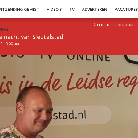
UITZENDING GEMIST
VIDEO’S
TV
ADVERTEREN
VACATURE
LEIDEN
·
LEIDERDORP
·
RAKS:
e nacht van Sleutelstad
0 - 6.00 uur