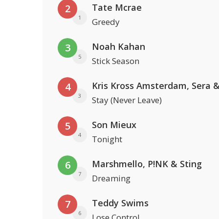
Tate Mcrae
2
1
Greedy
Noah Kahan
3
5
Stick Season
4
3
Stay (Never Leave)
Son Mieux
5
4
Tonight
Marshmello, P!NK & Sting
6
7
Dreaming
Teddy Swims
7
6
Lose Control