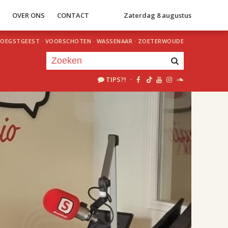
S
OVER ONS
CONTACT
Zaterdag 8 augustus
OEGSTGEEST
·
VOORSCHOTEN
·
WASSENAAR
·
ZOETERWOUDE
TIPS?!
·
Je luistert nu naar
uur 1 van 2
«
Vorig uur
Volgend uur
»
18.00