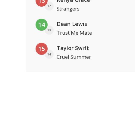
13
12
Strangers
Dean Lewis
14
19
Trust Me Mate
Taylor Swift
15
14
Cruel Summer