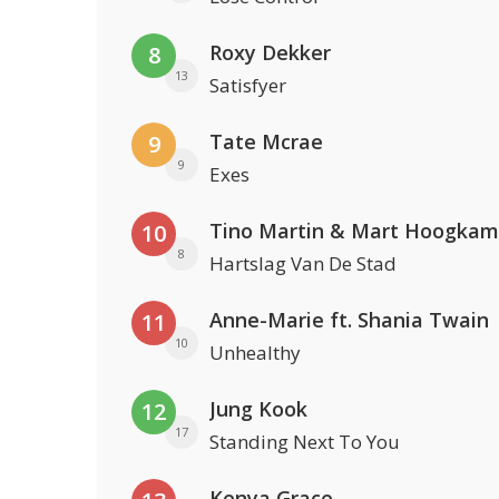
Roxy Dekker
8
13
Satisfyer
Tate Mcrae
9
9
Exes
Tino Martin & Mart Hoogkam
10
8
Hartslag Van De Stad
Anne-Marie ft. Shania Twain
11
10
Unhealthy
Jung Kook
12
17
Standing Next To You
Kenya Grace