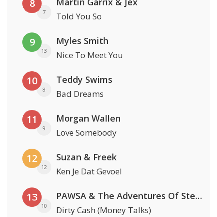
Martin Garrix & Jex
8
7
Told You So
Myles Smith
9
13
Nice To Meet You
Teddy Swims
10
8
Bad Dreams
Morgan Wallen
11
9
Love Somebody
Suzan & Freek
12
12
Ken Je Dat Gevoel
PAWSA & The Adventures Of Stevie V
13
10
Dirty Cash (Money Talks)