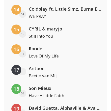
Coldplay ft. Little Simz, Burna Boy, Elyanna & Tini
14
14
WE PRAY
CYRIL & maryjo
15
15
Still Into You
Rondé
16
16
Love Of My Life
Antoon
17
Beetje Van Mij
Son Mieux
18
20
Have A Little Faith
David Guetta, Alphaville & Ava Max
19