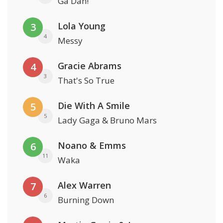
Ga Dan!
Lola Young
3
4
Messy
Gracie Abrams
4
3
That's So True
Die With A Smile
5
5
Lady Gaga & Bruno Mars
Noano & Emms
6
11
Waka
Alex Warren
7
6
Burning Down