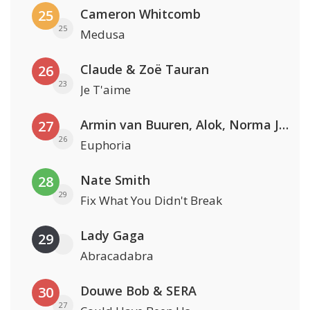
Cameron Whitcomb
25
25
Medusa
Claude & Zoë Tauran
26
23
Je T'aime
Armin van Buuren, Alok, Norma Jean Martine & LAWRENT
27
26
Euphoria
Nate Smith
28
29
Fix What You Didn't Break
Lady Gaga
29
Abracadabra
Douwe Bob & SERA
30
27