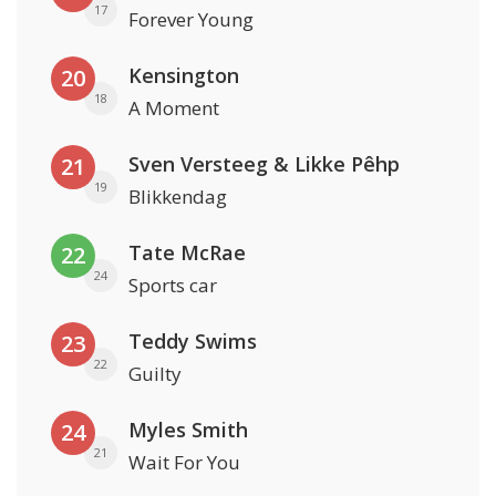
17
Forever Young
Kensington
20
18
A Moment
Sven Versteeg & Likke Pêhp
21
19
Blikkendag
Tate McRae
22
24
Sports car
Teddy Swims
23
22
Guilty
Myles Smith
24
21
Wait For You