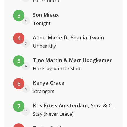
Lose Control
Son Mieux
3
8
Tonight
Anne-Marie ft. Shania Twain
4
3
Unhealthy
Tino Martin & Mart Hoogkamer
5
6
Hartslag Van De Stad
Kenya Grace
6
5
Strangers
Kris Kross Amsterdam, Sera & Conor Maynard
7
11
Stay (Never Leave)