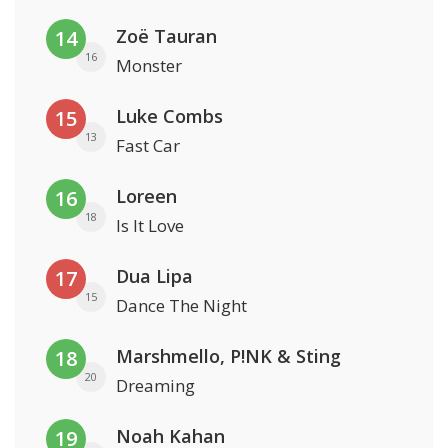
Zoë Tauran
14
16
Monster
Luke Combs
15
13
Fast Car
Loreen
16
18
Is It Love
Dua Lipa
17
15
Dance The Night
Marshmello, P!NK & Sting
18
20
Dreaming
Noah Kahan
19