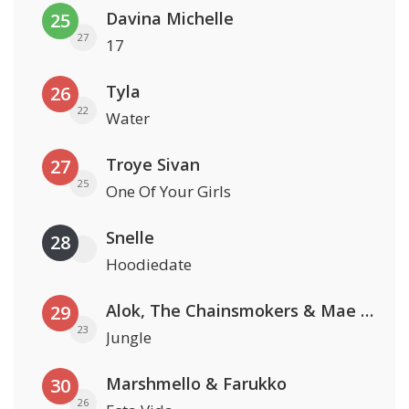
Davina Michelle
25
27
17
Tyla
26
22
Water
Troye Sivan
27
25
One Of Your Girls
Snelle
28
Hoodiedate
Alok, The Chainsmokers & Mae Stephens
29
23
Jungle
Marshmello & Farukko
30
26