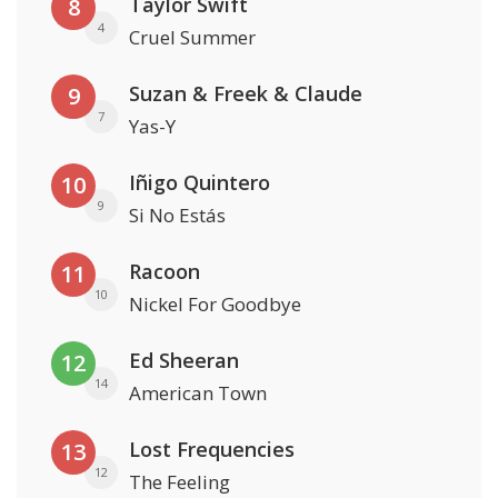
Taylor Swift
8
4
Cruel Summer
Suzan & Freek & Claude
9
7
Yas-Y
Iñigo Quintero
10
9
Si No Estás
Racoon
11
10
Nickel For Goodbye
Ed Sheeran
12
14
American Town
Lost Frequencies
13
12
The Feeling