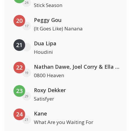
24
Stick Season
Peggy Gou
20
17
(It Goes Like) Nanana
Dua Lipa
21
Houdini
Nathan Dawe, Joel Corry & Ella Henderson
22
19
0800 Heaven
Roxy Dekker
23
29
Satisfyer
Kane
24
21
What Are you Waiting For