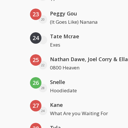
Peggy Gou
23
20
(It Goes Like) Nanana
Tate Mcrae
24
Exes
25
22
0800 Heaven
Snelle
26
28
Hoodiedate
Kane
27
24
What Are you Waiting For
Tyla