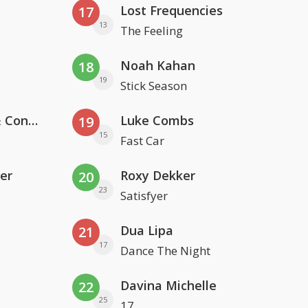
Lost Frequencies
17
13
The Feeling
Noah Kahan
18
19
Stick Season
Kris Kross Amsterdam, Sera & Conor Maynard
Luke Combs
19
15
Fast Car
er
Roxy Dekker
20
23
Satisfyer
Dua Lipa
21
17
Dance The Night
Davina Michelle
22
25
17