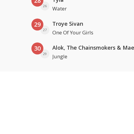
28
26
Water
Troye Sivan
29
27
One Of Your Girls
30
29
Jungle