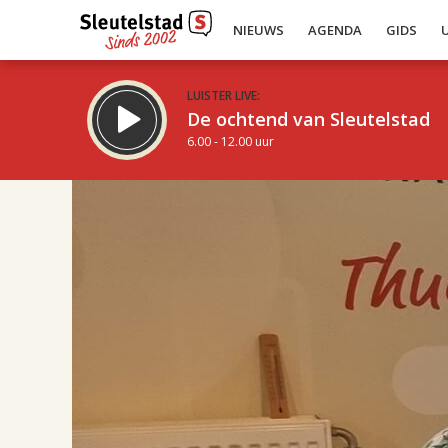
NIEUWS
AGENDA
GIDS
LUISTER LIVE:
De ochtend van Sleutelstad
6.00 - 12.00 uur
17.00
Inklappen