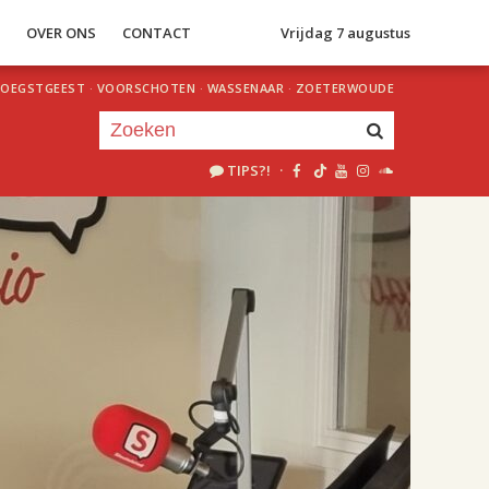
S
OVER ONS
CONTACT
Vrijdag 7 augustus
OEGSTGEEST
·
VOORSCHOTEN
·
WASSENAAR
·
ZOETERWOUDE
TIPS?!
·
Je luistert nu naar
uur 1 van 2
«
Vorig uur
Volgend uur
»
18.00