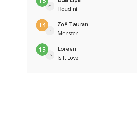
13
21
Houdini
Zoë Tauran
14
14
Monster
Loreen
15
16
Is It Love