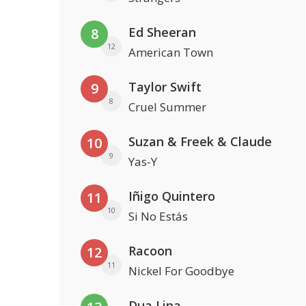
Ed Sheeran
8
12
American Town
Taylor Swift
9
8
Cruel Summer
Suzan & Freek & Claude
10
9
Yas-Y
Iñigo Quintero
11
10
Si No Estás
Racoon
12
11
Nickel For Goodbye
Dua Lipa