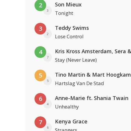
Son Mieux
2
3
Tonight
Teddy Swims
3
2
Lose Control
4
7
Stay (Never Leave)
Tino Martin & Mart Hoogkam
5
5
Hartslag Van De Stad
Anne-Marie ft. Shania Twain
6
4
Unhealthy
Kenya Grace
7
6
Strangers