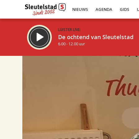
NIEUWS
AGENDA
GIDS
LUISTER LIVE:
De ochtend van Sleutelstad
6.00 - 12.00 uur
17.00
Inklappen