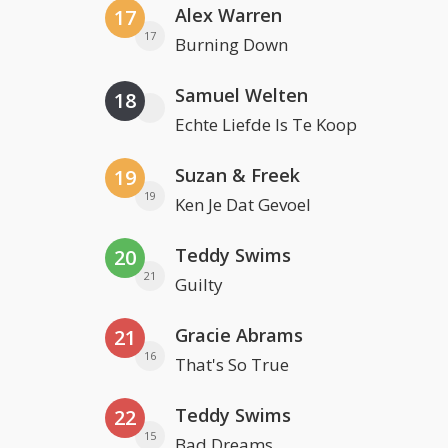
Alex Warren
17
17
Burning Down
Samuel Welten
18
Echte Liefde Is Te Koop
Suzan & Freek
19
19
Ken Je Dat Gevoel
Teddy Swims
20
21
Guilty
Gracie Abrams
21
16
That's So True
Teddy Swims
22
15
Bad Dreams