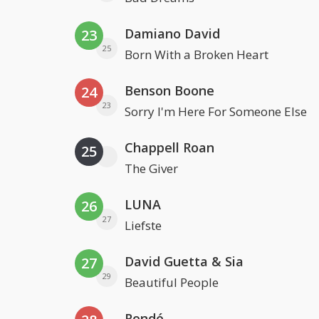
Damiano David
23
25
Born With a Broken Heart
Benson Boone
24
23
Sorry I'm Here For Someone Else
Chappell Roan
25
The Giver
LUNA
26
27
Liefste
David Guetta & Sia
27
29
Beautiful People
Rondé