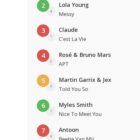
Lola Young
2
4
Messy
Claude
3
1
C'est La Vie
Rosé & Bruno Mars
4
2
APT
Martin Garrix & Jex
5
5
Told You So
Myles Smith
6
7
Nice To Meet You
Antoon
7
6
Beetje Van Mij