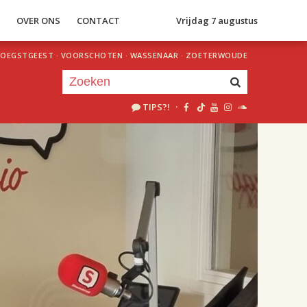
S
OVER ONS
CONTACT
Vrijdag 7 augustus
OEGSTGEEST
·
VOORSCHOTEN
·
WASSENAAR
·
ZOETERWOUDE
TIPS?!
·
Je luistert nu naar
uur 1 van 2
«
Vorig uur
Volgend uur
»
18.00