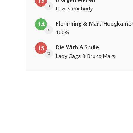
13
11
Love Somebody
Flemming & Mart Hoogkame
14
20
100%
Die With A Smile
15
13
Lady Gaga & Bruno Mars