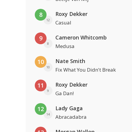
Roxy Dekker
8
12
Casual
Cameron Whitcomb
9
8
Medusa
Nate Smith
10
10
Fix What You Didn't Break
Roxy Dekker
11
9
Ga Dan!
Lady Gaga
12
14
Abracadabra
Morgan Wallen