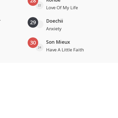
28
22
Love Of My Life
r
Doechii
29
Anxiety
Son Mieux
30
24
Have A Little Faith