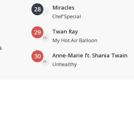
Miracles
28
Chef'Special
Twan Ray
29
26
My Hot Air Balloon
s
Anne-Marie ft. Shania Twain
30
29
Unhealthy