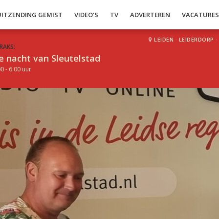
UITZENDING GEMIST
VIDEO’S
TV
ADVERTEREN
VACATURE
LEIDEN
·
LEIDERDORP
·
RAKS:
e nacht van Sleutelstad
0 - 6.00 uur