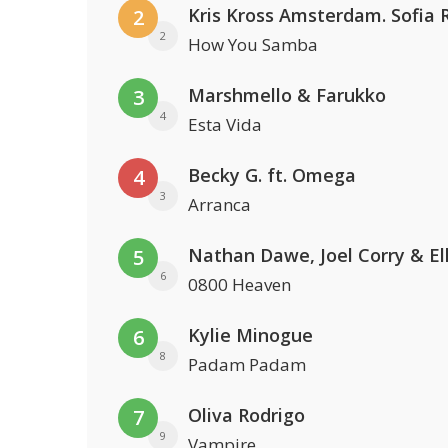
2
2
How You Samba
Marshmello & Farukko
3
4
Esta Vida
Becky G. ft. Omega
4
3
Arranca
5
6
0800 Heaven
Kylie Minogue
6
8
Padam Padam
Oliva Rodrigo
7
9
Vampire