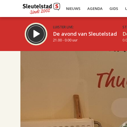
NIEUWS
AGENDA
GIDS
LUISTER LIVE:
ST
De avond van Sleutelstad
D
21.00 - 0.00 uur
0.0
17.00
Inklappen