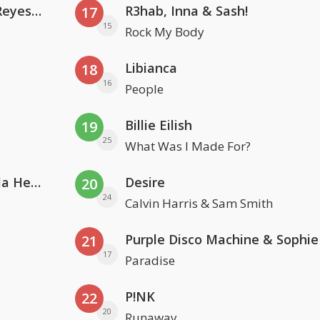
Kris Kross Amsterdam. Sofia Reyes & Tinie Tempah
R3hab, Inna & Sash!
17
15
Rock My Body
Libianca
18
16
People
Billie Eilish
19
25
What Was I Made For?
Nathan Dawe, Joel Corry & Ella Henderson
Desire
20
24
Calvin Harris & Sam Smith
21
17
Paradise
P!NK
22
20
Runaway