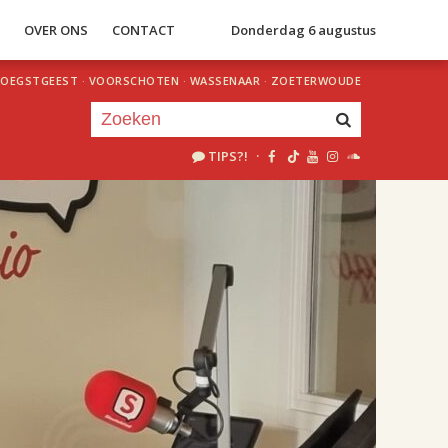
S
OVER ONS
CONTACT
Donderdag 6 augustus
OEGSTGEEST
·
VOORSCHOTEN
·
WASSENAAR
·
ZOETERWOUDE
TIPS?!
·
Je luistert nu naar
uur 1 van 2
«
Vorig uur
Volgend uur
»
18.00