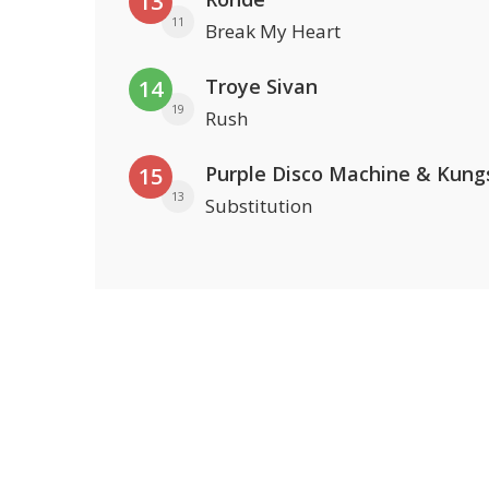
13
11
Break My Heart
Troye Sivan
14
19
Rush
Purple Disco Machine & Kung
15
13
Substitution