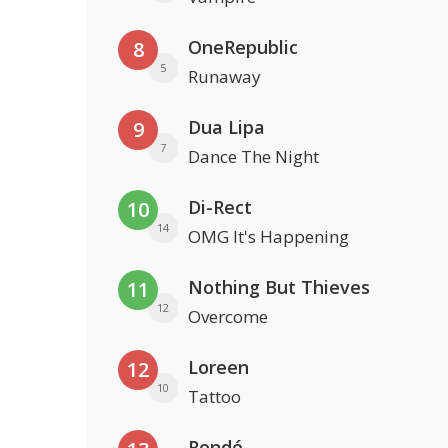
OneRepublic
8
5
Runaway
Dua Lipa
9
7
Dance The Night
Di-Rect
10
14
OMG It's Happening
Nothing But Thieves
11
12
Overcome
Loreen
12
10
Tattoo
Rondé