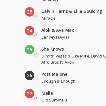
Calvin Harris & Ellie Goulding
23
21
Miracle
Alok & Ava Max
24
22
Car Keys (Ayla)
She Knows
25
27
Dimitri Vegas & Like Mike, David 
Afro Bros ft. Akon
Post Malone
26
Enough is Enough
Melle
27
23
Old Summers