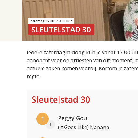
Zaterdag 17.00 - 19.00 uur
SLEUTELSTAD 30
Iedere zaterdagmiddag kun je vanaf 17.00 uur
aandacht voor dé artiesten van dit moment, m
actuele zaken komen voorbij. Kortom je zater
regio.
Sleutelstad 30
Peggy Gou
1
1
(It Goes Like) Nanana