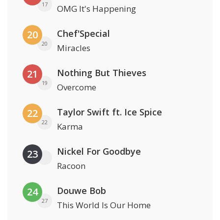
17
OMG It's Happening
Chef'Special
20
20
Miracles
Nothing But Thieves
21
19
Overcome
Taylor Swift ft. Ice Spice
22
22
Karma
Nickel For Goodbye
23
Racoon
Douwe Bob
24
27
This World Is Our Home