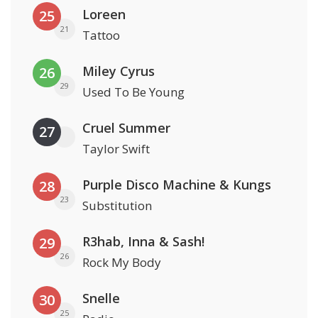
Loreen
25
21
Tattoo
Miley Cyrus
26
29
Used To Be Young
Cruel Summer
27
Taylor Swift
Purple Disco Machine & Kungs
28
23
Substitution
R3hab, Inna & Sash!
29
26
Rock My Body
Snelle
30
25