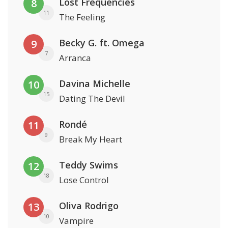
Lost Frequencies
8
11
The Feeling
Becky G. ft. Omega
9
7
Arranca
Davina Michelle
10
15
Dating The Devil
Rondé
11
9
Break My Heart
Teddy Swims
12
18
Lose Control
Oliva Rodrigo
13
10
Vampire