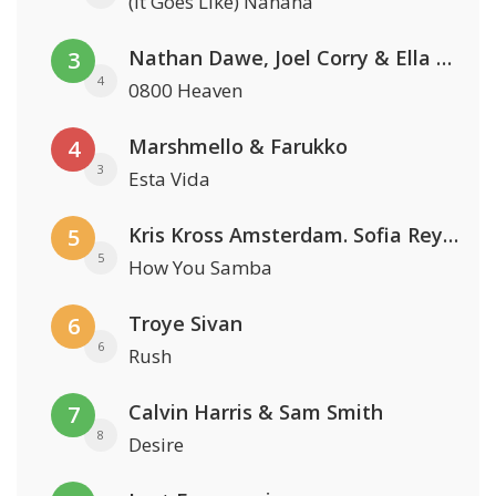
(It Goes Like) Nanana
Nathan Dawe, Joel Corry & Ella Henderson
3
4
0800 Heaven
Marshmello & Farukko
4
3
Esta Vida
Kris Kross Amsterdam. Sofia Reyes & Tinie Tempah
5
5
How You Samba
Troye Sivan
6
6
Rush
Calvin Harris & Sam Smith
7
8
Desire