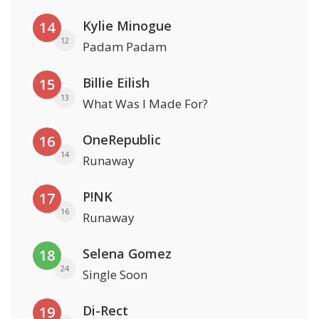
Kylie Minogue
14
12
Padam Padam
Billie Eilish
15
13
What Was I Made For?
OneRepublic
16
14
Runaway
P!NK
17
16
Runaway
Selena Gomez
18
24
Single Soon
Di-Rect
19