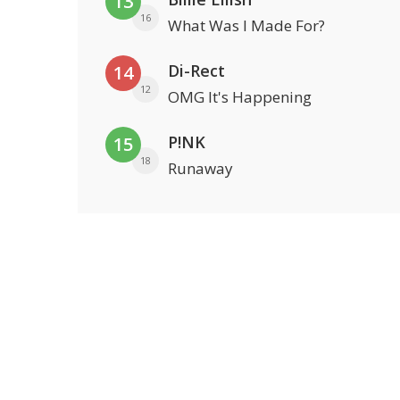
13
16
What Was I Made For?
Di-Rect
14
12
OMG It's Happening
P!NK
15
18
Runaway