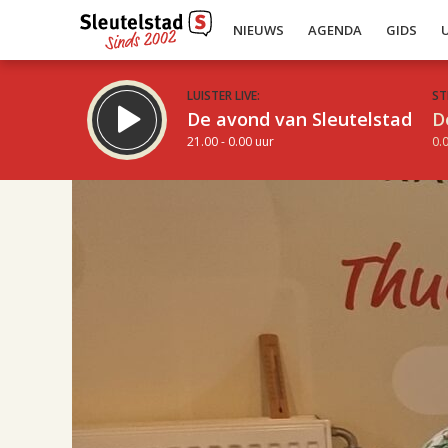
NIEUWS
AGENDA
GIDS
LUISTER LIVE:
ST
De avond van Sleutelstad
D
21.00 - 0.00 uur
0.0
17.00
Inklappen