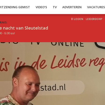
UITZENDING GEMIST
VIDEO’S
TV
ADVERTEREN
VACATURE
LEIDEN
·
LEIDERDORP
·
RAKS:
e nacht van Sleutelstad
0 - 6.00 uur