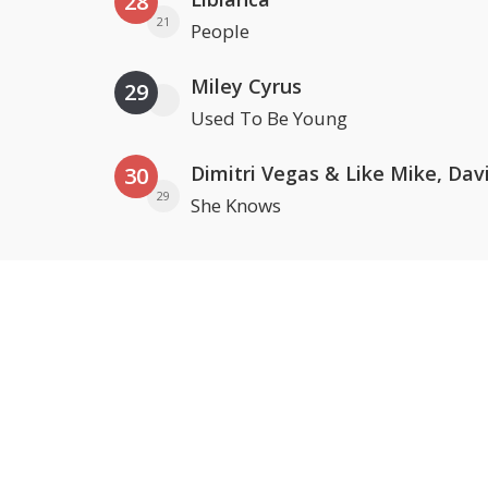
28
21
People
Miley Cyrus
29
Used To Be Young
30
29
She Knows