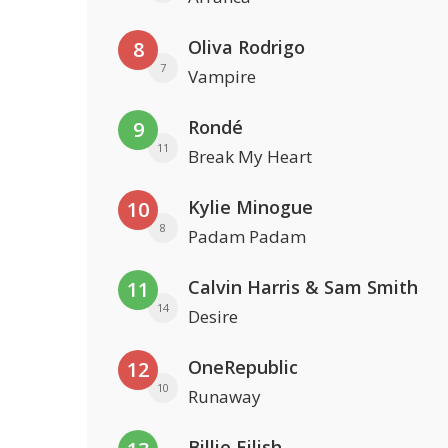
Oliva Rodrigo
8
7
Vampire
Rondé
9
11
Break My Heart
Kylie Minogue
10
8
Padam Padam
Calvin Harris & Sam Smith
11
14
Desire
OneRepublic
12
10
Runaway
Billie Eilish