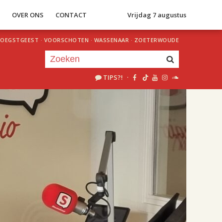
S
OVER ONS
CONTACT
Vrijdag 7 augustus
OEGSTGEEST
·
VOORSCHOTEN
·
WASSENAAR
·
ZOETERWOUDE
TIPS?!
·
Je luistert nu naar
uur 1 van 2
«
Vorig uur
Volgend uur
»
18.00