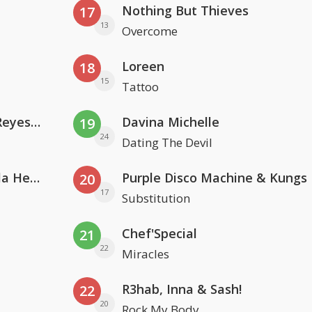
Nothing But Thieves
17
13
Overcome
Loreen
18
15
Tattoo
Kris Kross Amsterdam. Sofia Reyes & Tinie Tempah
Davina Michelle
19
24
Dating The Devil
Nathan Dawe, Joel Corry & Ella Henderson
Purple Disco Machine & Kungs
20
17
Substitution
Chef'Special
21
22
Miracles
R3hab, Inna & Sash!
22
20
Rock My Body