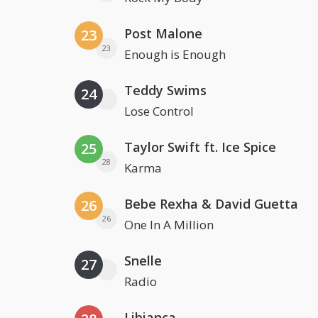
Post Malone
23
23
Enough is Enough
Teddy Swims
24
Lose Control
Taylor Swift ft. Ice Spice
25
28
Karma
Bebe Rexha & David Guetta
26
26
One In A Million
Snelle
27
Radio
Libianca