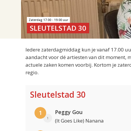
Zaterdag 17.00 - 19.00 uur
SLEUTELSTAD 30
Iedere zaterdagmiddag kun je vanaf 17.00 uur
aandacht voor dé artiesten van dit moment, m
actuele zaken komen voorbij. Kortom je zater
regio.
Sleutelstad 30
Peggy Gou
1
1
(It Goes Like) Nanana