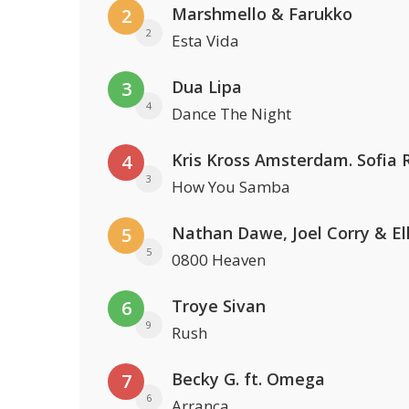
Marshmello & Farukko
2
2
Esta Vida
Dua Lipa
3
4
Dance The Night
4
3
How You Samba
5
5
0800 Heaven
Troye Sivan
6
9
Rush
Becky G. ft. Omega
7
6
Arranca