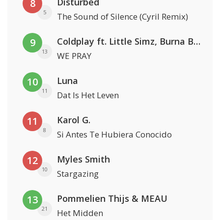
Disturbed
8
5
The Sound of Silence (Cyril Remix)
Coldplay ft. Little Simz, Burna Boy, Elyanna & Tini
9
13
WE PRAY
Luna
10
11
Dat Is Het Leven
Karol G.
11
8
Si Antes Te Hubiera Conocido
Myles Smith
12
10
Stargazing
Pommelien Thijs & MEAU
13
21
Het Midden