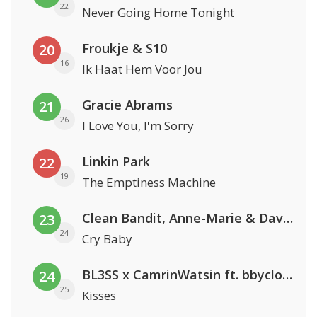
22
Never Going Home Tonight
Froukje & S10
20
16
Ik Haat Hem Voor Jou
Gracie Abrams
21
26
I Love You, I'm Sorry
Linkin Park
22
19
The Emptiness Machine
Clean Bandit, Anne-Marie & David Guetta
23
24
Cry Baby
BL3SS x CamrinWatsin ft. bbyclose
24
25
Kisses