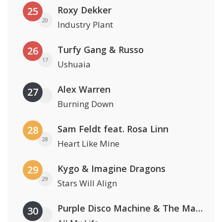
Roxy Dekker
25
20
Industry Plant
Turfy Gang & Russo
26
17
Ushuaia
Alex Warren
27
Burning Down
Sam Feldt feat. Rosa Linn
28
28
Heart Like Mine
Kygo & Imagine Dragons
29
29
Stars Will Align
Purple Disco Machine & The Magician
30