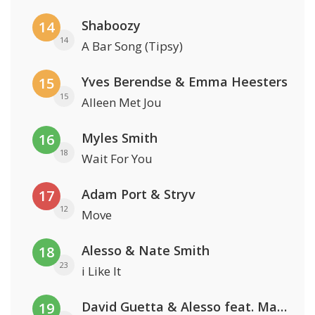
Shaboozy
14
14
A Bar Song (Tipsy)
Yves Berendse & Emma Heesters
15
15
Alleen Met Jou
Myles Smith
16
18
Wait For You
Adam Port & Stryv
17
12
Move
Alesso & Nate Smith
18
23
i Like It
David Guetta & Alesso feat. Madison Love
19