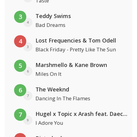
Taste
Teddy Swims
3
4
Bad Dreams
Lost Frequencies & Tom Odell
4
3
Black Friday - Pretty Like The Sun
Marshmello & Kane Brown
5
6
Miles On It
The Weeknd
6
7
Dancing In The Flames
Hugel x Topic x Arash feat. Daecolm
7
9
I Adore You