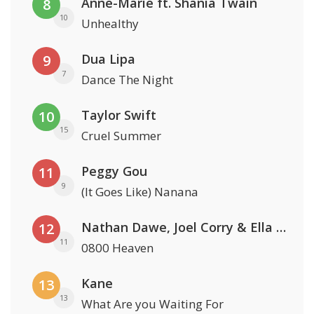
Anne-Marie ft. Shania Twain
8
10
Unhealthy
Dua Lipa
9
7
Dance The Night
Taylor Swift
10
15
Cruel Summer
Peggy Gou
11
9
(It Goes Like) Nanana
Nathan Dawe, Joel Corry & Ella Henderson
12
11
0800 Heaven
Kane
13
13
What Are you Waiting For