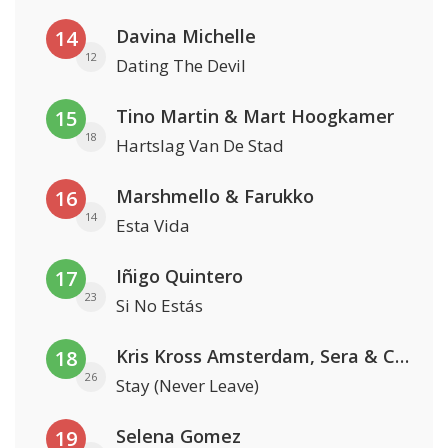
Davina Michelle
14
12
Dating The Devil
Tino Martin & Mart Hoogkamer
15
18
Hartslag Van De Stad
Marshmello & Farukko
16
14
Esta Vida
Iñigo Quintero
17
23
Si No Estás
Kris Kross Amsterdam, Sera & Conor Maynard
18
26
Stay (Never Leave)
Selena Gomez
19