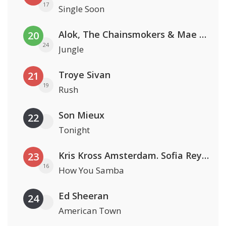
17
Single Soon
Alok, The Chainsmokers & Mae Stephens
20
24
Jungle
Troye Sivan
21
19
Rush
Son Mieux
22
Tonight
Kris Kross Amsterdam. Sofia Reyes & Tinie Tempah
23
16
How You Samba
Ed Sheeran
24
American Town