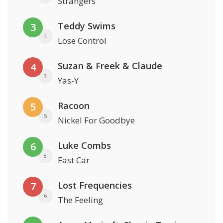
Strangers
Teddy Swims
3
4
Lose Control
Suzan & Freek & Claude
4
3
Yas-Y
Racoon
5
5
Nickel For Goodbye
Luke Combs
6
8
Fast Car
Lost Frequencies
7
6
The Feeling