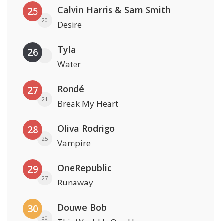
Calvin Harris & Sam Smith
25
20
Desire
Tyla
26
Water
Rondé
27
21
Break My Heart
Oliva Rodrigo
28
25
Vampire
OneRepublic
29
27
Runaway
Douwe Bob
30
30