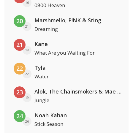
16
0800 Heaven
Marshmello, P!NK & Sting
20
21
Dreaming
Kane
21
18
What Are you Waiting For
Tyla
22
22
Water
Alok, The Chainsmokers & Mae Stephens
23
19
Jungle
Noah Kahan
24
26
Stick Season