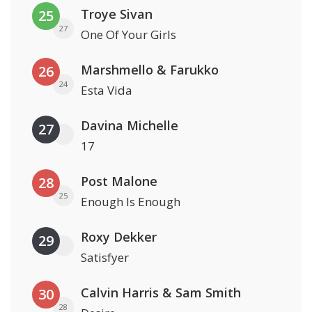
Troye Sivan
25
27
One Of Your Girls
Marshmello & Farukko
26
24
Esta Vida
Davina Michelle
27
17
Post Malone
28
25
Enough Is Enough
Roxy Dekker
29
Satisfyer
Calvin Harris & Sam Smith
30
28