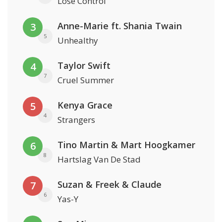
Lose Control
Anne-Marie ft. Shania Twain
3
5
Unhealthy
Taylor Swift
4
7
Cruel Summer
Kenya Grace
5
4
Strangers
Tino Martin & Mart Hoogkamer
6
8
Hartslag Van De Stad
Suzan & Freek & Claude
7
6
Yas-Y