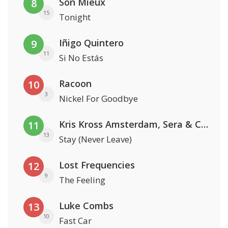
Son Mieux
8
15
Tonight
Iñigo Quintero
9
11
Si No Estás
Racoon
10
3
Nickel For Goodbye
Kris Kross Amsterdam, Sera & Conor Maynard
11
13
Stay (Never Leave)
Lost Frequencies
12
9
The Feeling
Luke Combs
13
10
Fast Car