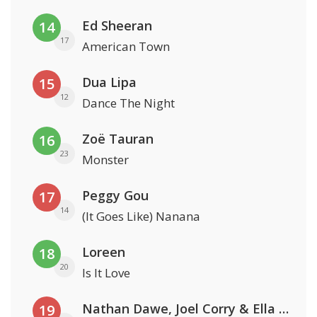
Ed Sheeran
14
17
American Town
Dua Lipa
15
12
Dance The Night
Zoë Tauran
16
23
Monster
Peggy Gou
17
14
(It Goes Like) Nanana
Loreen
18
20
Is It Love
Nathan Dawe, Joel Corry & Ella Henderson
19