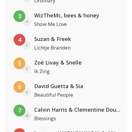
Ordinary
WizTheMc, bees & honey
3
4
Show Me Love
Suzan & Freek
4
3
Lichtje Branden
Zoë Livay & Snelle
5
5
Ik Zing
David Guetta & Sia
6
6
Beautiful People
Calvin Harris & Clementine Douglas
7
10
Blessings