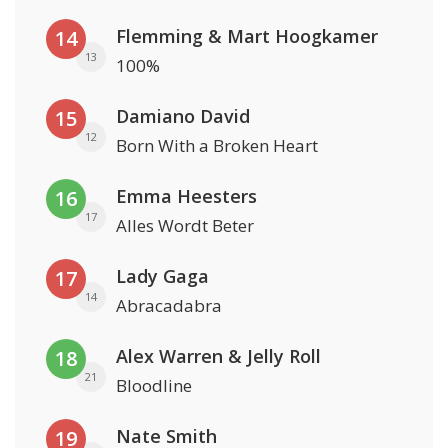
Flemming & Mart Hoogkamer
14
13
100%
Damiano David
15
12
Born With a Broken Heart
Emma Heesters
16
17
Alles Wordt Beter
Lady Gaga
17
14
Abracadabra
Alex Warren & Jelly Roll
18
21
Bloodline
Nate Smith
19