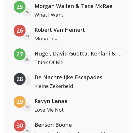
Morgan Wallen & Tate McRae
25
26
What I Want
Robert Van Hemert
26
24
Mona Lisa
Hugel, David Guetta, Kehlani & Daecolm
27
28
Think Of Me
De Nachtelijke Escapades
28
Kleine Zekerheid
Ravyn Lenae
29
29
Love Me Not
Benson Boone
30
25