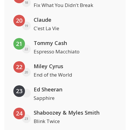
18
Fix What You Didn't Break
Claude
20
19
C'est La Vie
Tommy Cash
21
22
Espresso Macchiato
Miley Cyrus
22
20
End of the World
Ed Sheeran
23
Sapphire
Shaboozey & Myles Smith
24
23
Blink Twice