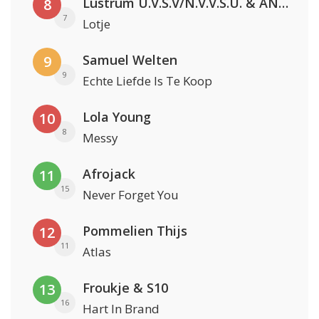
Lustrum U.V.S.V/N.V.V.S.U. & ANNO ONS & Jopke van Dobbenburgh & Roeland Beelen
8
7
Lotje
Samuel Welten
9
9
Echte Liefde Is Te Koop
Lola Young
10
8
Messy
Afrojack
11
15
Never Forget You
Pommelien Thijs
12
11
Atlas
Froukje & S10
13
16
Hart In Brand