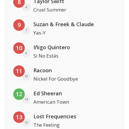
Taylor Swift
8
4
Cruel Summer
Suzan & Freek & Claude
9
7
Yas-Y
Iñigo Quintero
10
9
Si No Estás
Racoon
11
10
Nickel For Goodbye
Ed Sheeran
12
14
American Town
Lost Frequencies
13
12
The Feeling