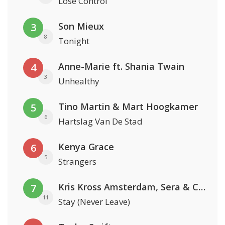
Lose Control
Son Mieux
3
8
Tonight
Anne-Marie ft. Shania Twain
4
3
Unhealthy
Tino Martin & Mart Hoogkamer
5
6
Hartslag Van De Stad
Kenya Grace
6
5
Strangers
Kris Kross Amsterdam, Sera & Conor Maynard
7
11
Stay (Never Leave)