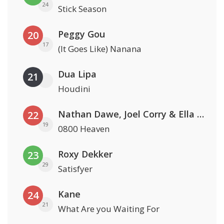
24
Stick Season
Peggy Gou
20
17
(It Goes Like) Nanana
Dua Lipa
21
Houdini
Nathan Dawe, Joel Corry & Ella Henderson
22
19
0800 Heaven
Roxy Dekker
23
29
Satisfyer
Kane
24
21
What Are you Waiting For