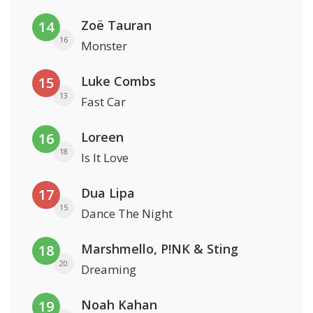
Zoë Tauran
14
16
Monster
Luke Combs
15
13
Fast Car
Loreen
16
18
Is It Love
Dua Lipa
17
15
Dance The Night
Marshmello, P!NK & Sting
18
20
Dreaming
Noah Kahan
19