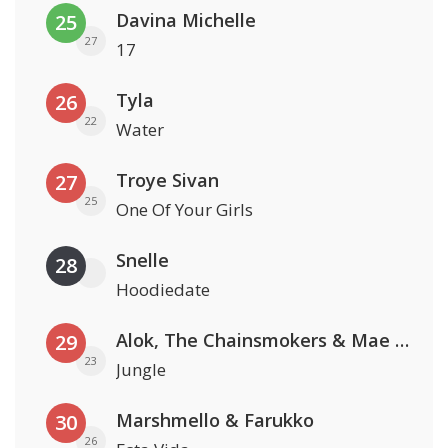
Davina Michelle
25
27
17
Tyla
26
22
Water
Troye Sivan
27
25
One Of Your Girls
Snelle
28
Hoodiedate
Alok, The Chainsmokers & Mae Stephens
29
23
Jungle
Marshmello & Farukko
30
26