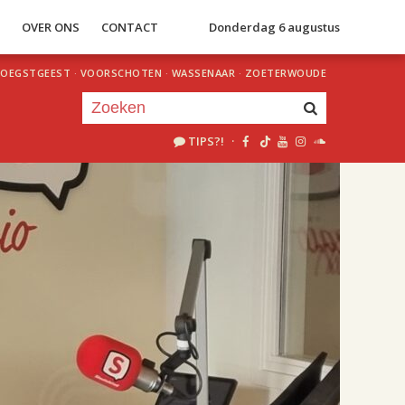
S
OVER ONS
CONTACT
Donderdag 6 augustus
OEGSTGEEST
·
VOORSCHOTEN
·
WASSENAAR
·
ZOETERWOUDE
TIPS?!
·
Je luistert nu naar
uur 1 van 2
«
Vorig uur
Volgend uur
»
18.00