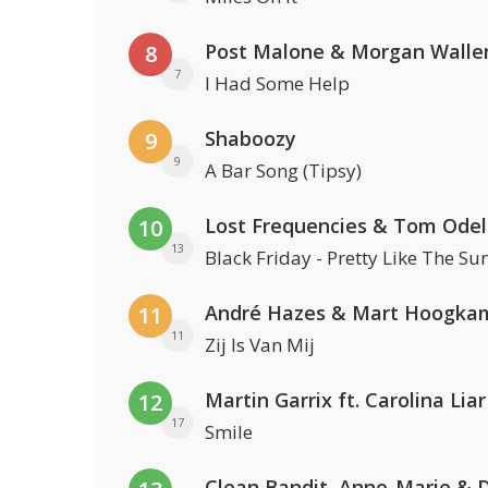
Post Malone & Morgan Walle
8
7
I Had Some Help
Shaboozy
9
9
A Bar Song (Tipsy)
Lost Frequencies & Tom Odel
10
13
Black Friday - Pretty Like The Su
André Hazes & Mart Hoogka
11
11
Zij Is Van Mij
Martin Garrix ft. Carolina Liar
12
17
Smile