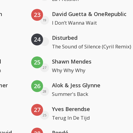
n
David Guetta & OneRepublic
23
19
I Don’t Wanna Wait
Disturbed
24
The Sound of Silence (Cyril Remix)
l
Shawn Mendes
25
27
n
Why Why Why
mer
Alok & Jess Glynne
26
28
Summer's Back
Yves Berendse
27
25
Terug In De Tijd
Clean Bandit, Anne-Marie & David Guetta
Rondé