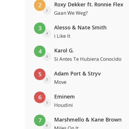
Roxy Dekker ft. Ronnie Flex
2
2
Gaan We Weg?
Alesso & Nate Smith
3
4
i Like It
Karol G.
4
6
Si Antes Te Hubiera Conocido
Adam Port & Stryv
5
3
Move
Eminem
6
5
Houdini
Marshmello & Kane Brown
7
8
Miles On It