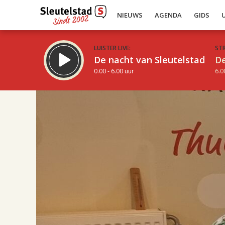
NIEUWS
AGENDA
GIDS
LUISTER LIVE:
ST
De nacht van Sleutelstad
De
0.00 - 6.00 uur
6.0
17.00
Inklappen