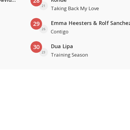
28
21
Taking Back My Love
Emma Heesters & Rolf Sanche
29
26
Contigo
Dua Lipa
30
23
Training Season