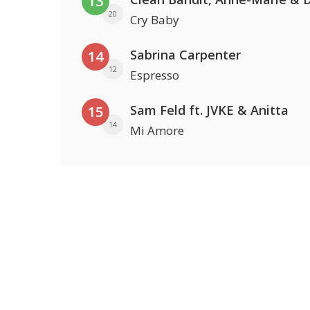
13
20
Cry Baby
Sabrina Carpenter
14
12
Espresso
Sam Feld ft. JVKE & Anitta
15
14
Mi Amore