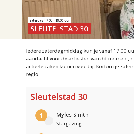
Zaterdag 17.00 - 19.00 uur
SLEUTELSTAD 30
Iedere zaterdagmiddag kun je vanaf 17.00 uur
aandacht voor dé artiesten van dit moment, m
actuele zaken komen voorbij. Kortom je zater
regio.
Sleutelstad 30
Myles Smith
1
1
Stargazing