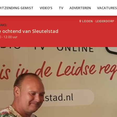
UITZENDING GEMIST
VIDEO’S
TV
ADVERTEREN
VACATURE
LEIDEN
·
LEIDERDORP
·
RAKS:
 ochtend van Sleutelstad
0 - 12.00 uur