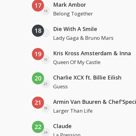
Mark Ambor
17
16
Belong Together
Die With A Smile
18
Lady Gaga & Bruno Mars
Kris Kross Amsterdam & Inna
19
10
Queen Of My Castle
Charlie XCX ft. Billie Eilish
20
22
Guess
Armin Van Buuren & Chef'Speci
21
18
Larger Than Life
Claude
22
24
La Pression