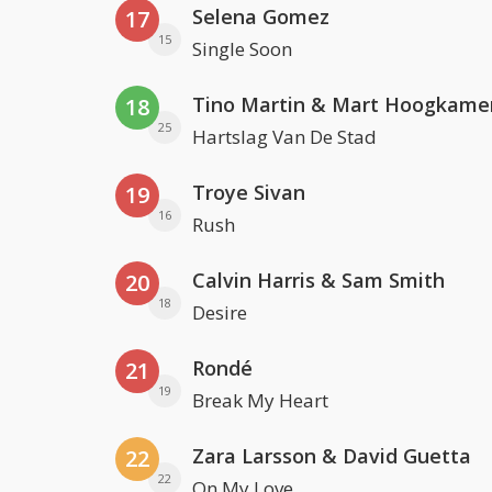
Selena Gomez
17
15
Single Soon
Tino Martin & Mart Hoogkame
18
25
Hartslag Van De Stad
Troye Sivan
19
16
Rush
Calvin Harris & Sam Smith
20
18
Desire
Rondé
21
19
Break My Heart
Zara Larsson & David Guetta
22
22
On My Love