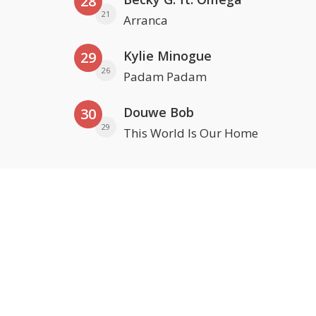
28
21
Arranca
Kylie Minogue
29
26
Padam Padam
Douwe Bob
30
29
This World Is Our Home