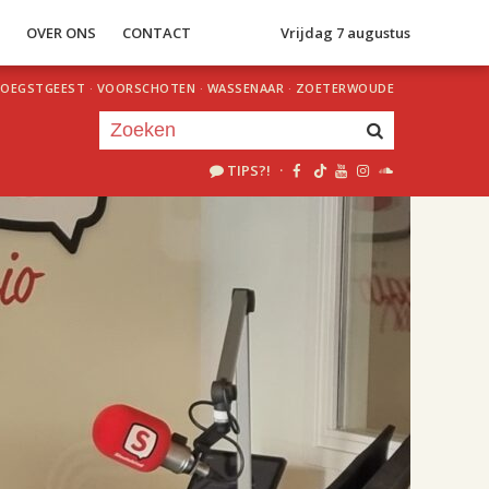
S
OVER ONS
CONTACT
Vrijdag 7 augustus
OEGSTGEEST
·
VOORSCHOTEN
·
WASSENAAR
·
ZOETERWOUDE
TIPS?!
·
Je luistert nu naar
uur 1 van 2
«
Vorig uur
Volgend uur
»
18.00