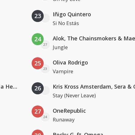
Iñigo Quintero
23
Si No Estás
24
27
Jungle
Oliva Rodrigo
25
23
Vampire
Nathan Dawe, Joel Corry & Ella Henderson
26
Stay (Never Leave)
OneRepublic
27
24
Runaway
Becky G. ft. Omega