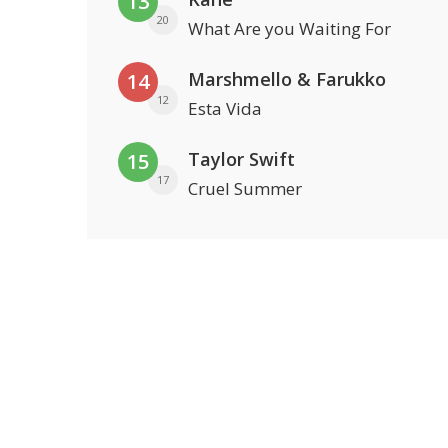
13
20
What Are you Waiting For
Marshmello & Farukko
14
12
Esta Vida
Taylor Swift
15
17
Cruel Summer