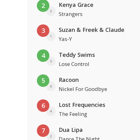
Kenya Grace
2
3
Strangers
Suzan & Freek & Claude
3
1
Yas-Y
Teddy Swims
4
5
Lose Control
Racoon
5
6
Nickel For Goodbye
Lost Frequencies
6
4
The Feeling
Dua Lipa
7
2
Dance The Night