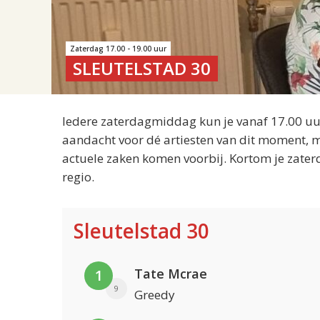
Zaterdag 17.00 - 19.00 uur
SLEUTELSTAD 30
Iedere zaterdagmiddag kun je vanaf 17.00 uur
aandacht voor dé artiesten van dit moment, m
actuele zaken komen voorbij. Kortom je zater
regio.
Sleutelstad 30
Tate Mcrae
1
9
Greedy