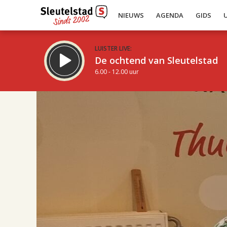
NIEUWS
AGENDA
GIDS
LUISTER LIVE:
De ochtend van Sleutelstad
6.00 - 12.00 uur
17.00
Inklappen