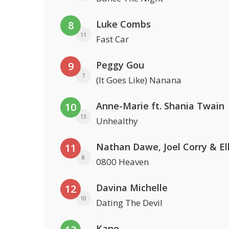
Luke Combs
8
11
Fast Car
Peggy Gou
9
7
(It Goes Like) Nanana
Anne-Marie ft. Shania Twain
10
13
Unhealthy
11
8
0800 Heaven
Davina Michelle
12
10
Dating The Devil
Kane