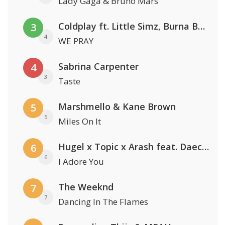
Lady Gaga & Bruno Mars
Coldplay ft. Little Simz, Burna Boy, Elyanna & Tini
3
4
WE PRAY
Sabrina Carpenter
4
3
Taste
Marshmello & Kane Brown
5
5
Miles On It
Hugel x Topic x Arash feat. Daecolm
6
6
I Adore You
The Weeknd
7
7
Dancing In The Flames