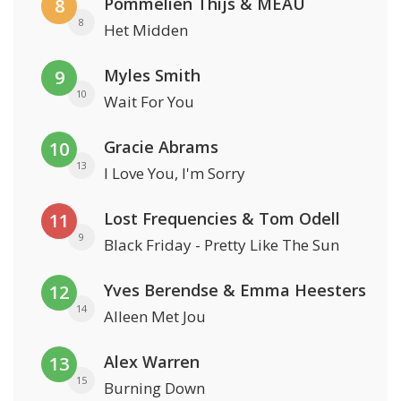
Pommelien Thijs & MEAU
8
8
Het Midden
Myles Smith
9
10
Wait For You
Gracie Abrams
10
13
I Love You, I'm Sorry
Lost Frequencies & Tom Odell
11
9
Black Friday - Pretty Like The Sun
Yves Berendse & Emma Heesters
12
14
Alleen Met Jou
Alex Warren
13
15
Burning Down