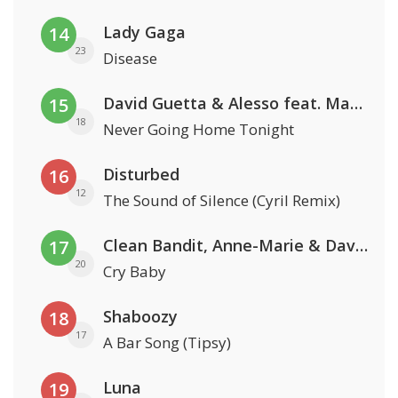
Lady Gaga
14
23
Disease
David Guetta & Alesso feat. Madison Love
15
18
Never Going Home Tonight
Disturbed
16
12
The Sound of Silence (Cyril Remix)
Clean Bandit, Anne-Marie & David Guetta
17
20
Cry Baby
Shaboozy
18
17
A Bar Song (Tipsy)
Luna
19