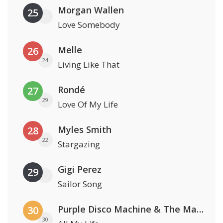
Morgan Wallen
25
Love Somebody
Melle
26
24
Living Like That
Rondé
27
29
Love Of My Life
Myles Smith
28
22
Stargazing
Gigi Perez
29
Sailor Song
Purple Disco Machine & The Magician
30
30