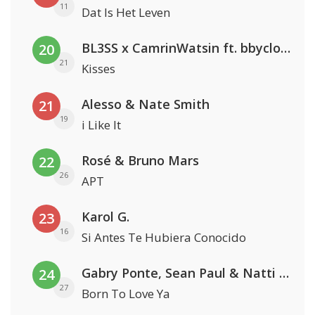
11
Dat Is Het Leven
BL3SS x CamrinWatsin ft. bbyclose
20
21
Kisses
Alesso & Nate Smith
21
19
i Like It
Rosé & Bruno Mars
22
26
APT
Karol G.
23
16
Si Antes Te Hubiera Conocido
Gabry Ponte, Sean Paul & Natti Natasha
24
27
Born To Love Ya