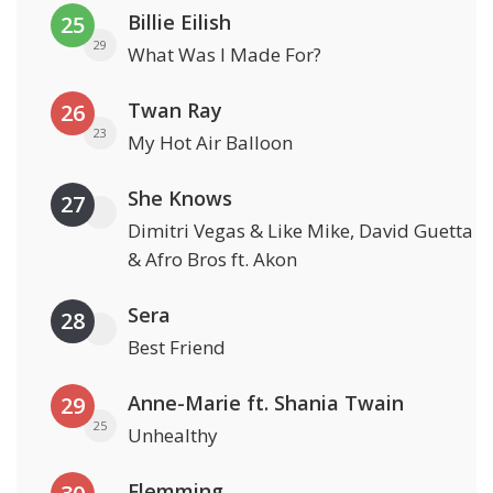
Billie Eilish
25
29
What Was I Made For?
Twan Ray
26
23
My Hot Air Balloon
She Knows
27
Dimitri Vegas & Like Mike, David Guetta
& Afro Bros ft. Akon
Sera
28
Best Friend
Anne-Marie ft. Shania Twain
29
25
Unhealthy
Flemming