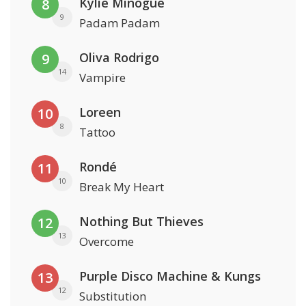
Kylie Minogue
8
9
Padam Padam
Oliva Rodrigo
9
14
Vampire
Loreen
10
8
Tattoo
Rondé
11
10
Break My Heart
Nothing But Thieves
12
13
Overcome
Purple Disco Machine & Kungs
13
12
Substitution