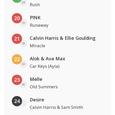
24
Rush
P!NK
20
19
Runaway
Calvin Harris & Ellie Goulding
21
18
Miracle
Alok & Ava Max
22
22
Car Keys (Ayla)
Melle
23
20
Old Summers
Desire
24
Calvin Harris & Sam Smith