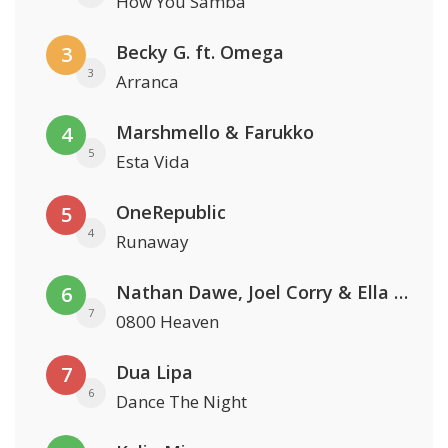
How You Samba
Becky G. ft. Omega
3
3
Arranca
Marshmello & Farukko
4
5
Esta Vida
OneRepublic
5
4
Runaway
Nathan Dawe, Joel Corry & Ella Henderson
6
7
0800 Heaven
Dua Lipa
7
6
Dance The Night