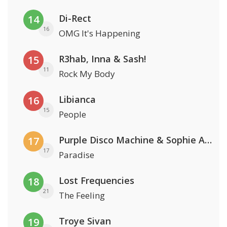
Di-Rect
14
16
OMG It's Happening
R3hab, Inna & Sash!
15
11
Rock My Body
Libianca
16
15
People
Purple Disco Machine & Sophie And The Giants
17
17
Paradise
Lost Frequencies
18
21
The Feeling
Troye Sivan
19