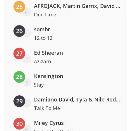
AFROJACK, Martin Garrix, David Guetta & Amél
25
25
Our Time
sombr
26
12 to 12
Ed Sheeran
27
14
Azizam
Kensington
28
30
Stay
Damiano David, Tyla & Nile Rodgers
29
Talk To Me
Miley Cyrus
30
28