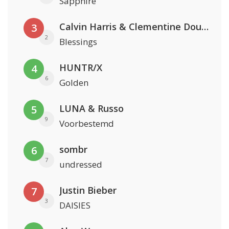
Sapphire
Calvin Harris & Clementine Douglas
3
2
Blessings
HUNTR/X
4
6
Golden
LUNA & Russo
5
9
Voorbestemd
sombr
6
7
undressed
Justin Bieber
7
3
DAISIES