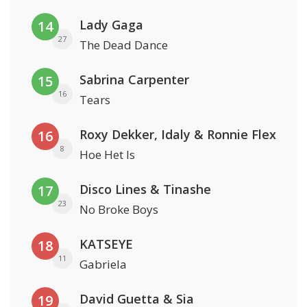
Lady Gaga
14
27
The Dead Dance
Sabrina Carpenter
15
16
Tears
Roxy Dekker, Idaly & Ronnie Flex
16
8
Hoe Het Is
Disco Lines & Tinashe
17
23
No Broke Boys
KATSEYE
18
11
Gabriela
David Guetta & Sia
19