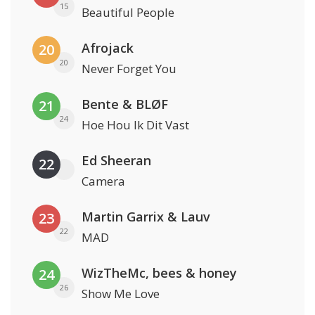
15
Beautiful People
Afrojack
20
20
Never Forget You
Bente & BLØF
21
24
Hoe Hou Ik Dit Vast
Ed Sheeran
22
Camera
Martin Garrix & Lauv
23
22
MAD
WizTheMc, bees & honey
24
26
Show Me Love