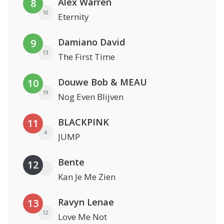
Alex Warren
8
10
Eternity
Damiano David
9
13
The First Time
Douwe Bob & MEAU
10
19
Nog Even Blijven
BLACKPINK
11
4
JUMP
Bente
12
Kan Je Me Zien
Ravyn Lenae
13
12
Love Me Not