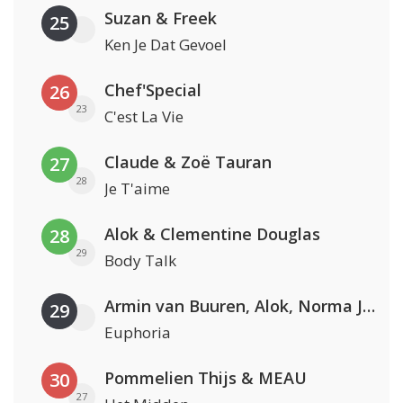
Suzan & Freek
25
Ken Je Dat Gevoel
Chef'Special
26
23
C'est La Vie
Claude & Zoë Tauran
27
28
Je T'aime
Alok & Clementine Douglas
28
29
Body Talk
Armin van Buuren, Alok, Norma Jean Martine & LAWRENT
29
Euphoria
Pommelien Thijs & MEAU
30
27