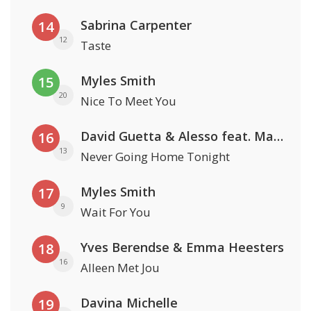
Sabrina Carpenter
14
12
Taste
Myles Smith
15
20
Nice To Meet You
David Guetta & Alesso feat. Madison Love
16
13
Never Going Home Tonight
Myles Smith
17
9
Wait For You
Yves Berendse & Emma Heesters
18
16
Alleen Met Jou
Davina Michelle
19