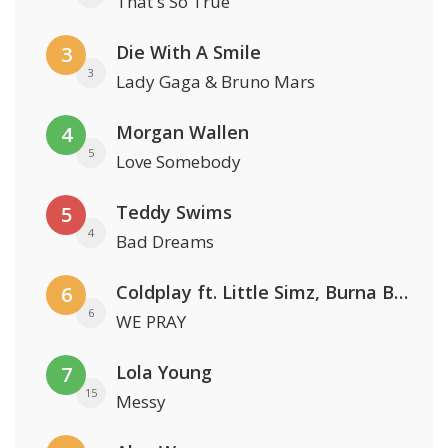
That's So True
Die With A Smile
3
3
Lady Gaga & Bruno Mars
Morgan Wallen
4
5
Love Somebody
Teddy Swims
5
4
Bad Dreams
Coldplay ft. Little Simz, Burna Boy, Elyanna & Tini
6
6
WE PRAY
Lola Young
7
15
Messy