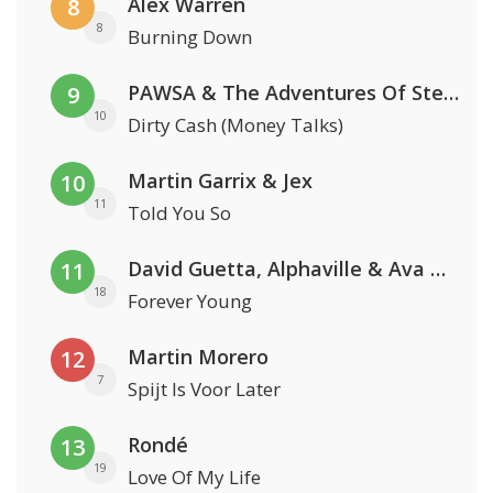
Alex Warren
8
8
Burning Down
PAWSA & The Adventures Of Stevie V
9
10
Dirty Cash (Money Talks)
Martin Garrix & Jex
10
11
Told You So
David Guetta, Alphaville & Ava Max
11
18
Forever Young
Martin Morero
12
7
Spijt Is Voor Later
Rondé
13
19
Love Of My Life