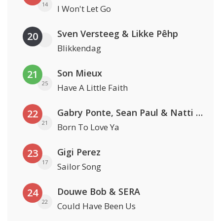
14
I Won't Let Go
Sven Versteeg & Likke Pêhp
20
Blikkendag
Son Mieux
21
25
Have A Little Faith
Gabry Ponte, Sean Paul & Natti Natasha
22
21
Born To Love Ya
Gigi Perez
23
17
Sailor Song
Douwe Bob & SERA
24
22
Could Have Been Us