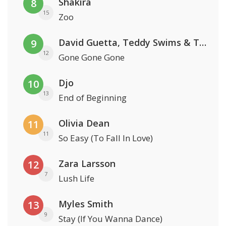
Shakira
8
15
Zoo
David Guetta, Teddy Swims & Tones And I
9
12
Gone Gone Gone
Djo
10
13
End of Beginning
Olivia Dean
11
11
So Easy (To Fall In Love)
Zara Larsson
12
7
Lush Life
Myles Smith
13
9
Stay (If You Wanna Dance)