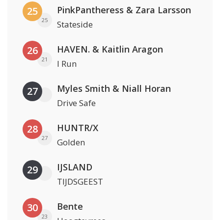
PinkPantheress & Zara Larsson
25
25
Stateside
HAVEN. & Kaitlin Aragon
26
21
I Run
Myles Smith & Niall Horan
27
Drive Safe
HUNTR/X
28
27
Golden
IJSLAND
29
TIJDSGEEST
Bente
30
23