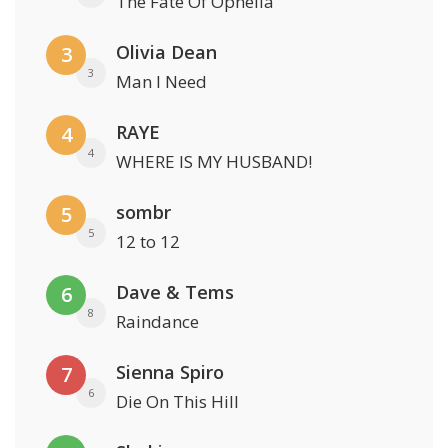
The Fate Of Ophelia
Olivia Dean
3
3
Man I Need
RAYE
4
4
WHERE IS MY HUSBAND!
sombr
5
5
12 to 12
Dave & Tems
6
8
Raindance
Sienna Spiro
7
6
Die On This Hill