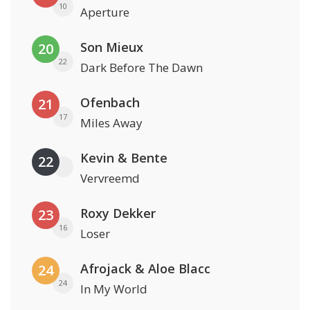
10
Aperture
Son Mieux
20
22
Dark Before The Dawn
Ofenbach
21
17
Miles Away
Kevin & Bente
22
Vervreemd
Roxy Dekker
23
16
Loser
Afrojack & Aloe Blacc
24
24
In My World