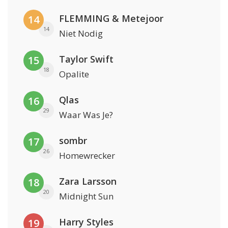
FLEMMING & Metejoor
14
14
Niet Nodig
Taylor Swift
15
18
Opalite
Qlas
16
29
Waar Was Je?
sombr
17
26
Homewrecker
Zara Larsson
18
20
Midnight Sun
Harry Styles
19